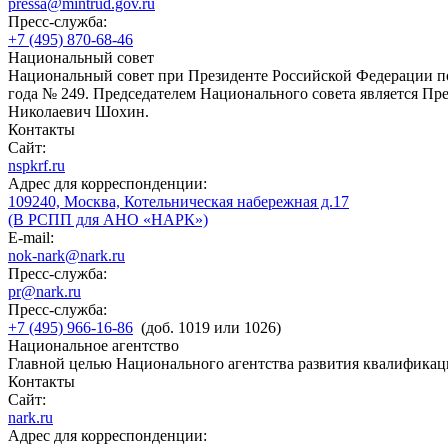
pressa@mintrud.gov.ru
Пресс-служба:
+7 (495) 870-68-46
Национальный совет
Национальный совет при Президенте Российской Федерации по
года № 249. Председателем Национального совета является П
Николаевич Шохин.
Контакты
Сайт:
nspkrf.ru
Адрес для корреспонденции:
109240, Москва, Котельническая набережная д.17
(В РСПП для АНО «НАРК»)
E-mail:
nok-nark@nark.ru
Пресс-служба:
pr@nark.ru
Пресс-служба:
+7 (495) 966-16-86
(доб. 1019 или 1026)
Национальное агентство
Главной целью Национального агентства развития квалификац
Контакты
Сайт:
nark.ru
Адрес для корреспонденции: