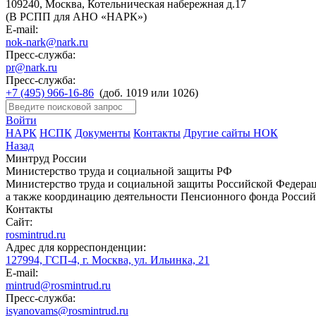
109240, Москва, Котельническая набережная д.17
(В РСПП для АНО «НАРК»)
E-mail:
nok-nark@nark.ru
Пресс-служба:
pr@nark.ru
Пресс-служба:
+7 (495) 966-16-86
(доб. 1019 или 1026)
Войти
НАРК
НСПК
Документы
Контакты
Другие сайты НОК
Назад
Минтруд России
Министерство труда и социальной защиты РФ
Министерство труда и социальной защиты Российской Федераци
а также координацию деятельности Пенсионного фонда Россий
Контакты
Сайт:
rosmintrud.ru
Адрес для корреспонденции:
127994, ГСП-4, г. Москва, ул. Ильинка, 21
E-mail:
mintrud@rosmintrud.ru
Пресс-служба:
isyanovams@rosmintrud.ru