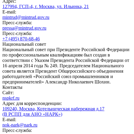
Адрес:
127994, ГСП-4, г. Москва, ул. Ильинка, 21
E-mail:
mintrud@mintrud.gov.ru
Пресс-служба:
pressa@mintrud.gov.ru
Пресс-служба:
+7 (495) 870-68-46
Национальный совет
Национальный совет при Президенте Российской Федерации
по профессиональным квалификациям был создан в
соответствии с Указом Президента Российской Федерации от
16 апреля 2014 года № 249. Председателем Национального
совета является Президент Общероссийского объединения
работодателей «Российский союз промышленников и
предпринимателей» Александр Николаевич Шохин.
Контакты
Сайт:
nspkrf.ru
Адрес для корреспонденции:
109240, Москва, Котельническая набережная д.17
(В РСПП для АНО «НАРК»)
E-mail:
nok-nark@nark.ru
Пресс-служба: