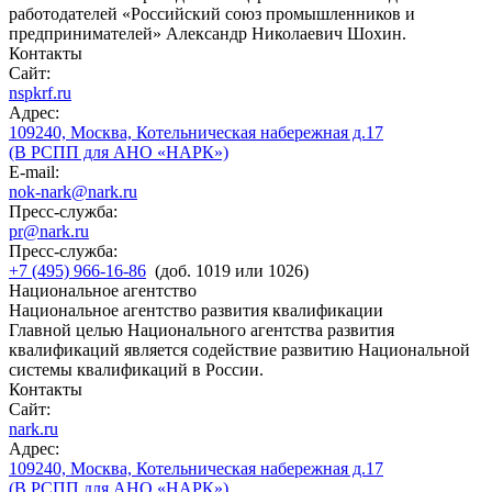
работодателей «Российский союз промышленников и
предпринимателей» Александр Николаевич Шохин.
Контакты
Сайт:
nspkrf.ru
Адрес:
109240, Москва, Котельническая набережная д.17
(В РСПП для АНО «НАРК»)
E-mail:
nok-nark@nark.ru
Пресс-служба:
pr@nark.ru
Пресс-служба:
+7 (495) 966-16-86
(доб. 1019 или 1026)
Национальное агентство
Национальное агентство развития квалификации
Главной целью Национального агентства развития
квалификаций является содействие развитию Национальной
системы квалификаций в России.
Контакты
Сайт:
nark.ru
Адрес:
109240, Москва, Котельническая набережная д.17
(В РСПП для АНО «НАРК»)