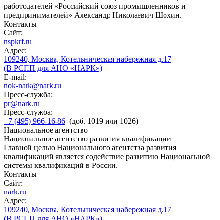
работодателей «Российский союз промышленников и
предпринимателей» Александр Николаевич Шохин.
Контакты
Сайт:
nspkrf.ru
Адрес:
109240, Москва, Котельническая набережная д.17
(В РСПП для АНО «НАРК»)
E-mail:
nok-nark@nark.ru
Пресс-служба:
pr@nark.ru
Пресс-служба:
+7 (495) 966-16-86
(доб. 1019 или 1026)
Национальное агентство
Национальное агентство развития квалификации
Главной целью Национального агентства развития
квалификаций является содействие развитию Национальной
системы квалификаций в России.
Контакты
Сайт:
nark.ru
Адрес:
109240, Москва, Котельническая набережная д.17
(В РСПП для АНО «НАРК»)