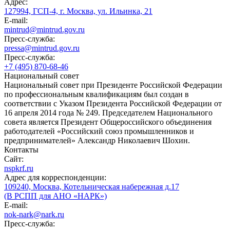
Адрес:
127994, ГСП-4, г. Москва, ул. Ильинка, 21
E-mail:
mintrud@mintrud.gov.ru
Пресс-служба:
pressa@mintrud.gov.ru
Пресс-служба:
+7 (495) 870-68-46
Национальный совет
Национальный совет при Президенте Российской Федерации
по профессиональным квалификациям был создан в
соответствии с Указом Президента Российской Федерации от
16 апреля 2014 года № 249. Председателем Национального
совета является Президент Общероссийского объединения
работодателей «Российский союз промышленников и
предпринимателей» Александр Николаевич Шохин.
Контакты
Сайт:
nspkrf.ru
Адрес для корреспонденции:
109240, Москва, Котельническая набережная д.17
(В РСПП для АНО «НАРК»)
E-mail:
nok-nark@nark.ru
Пресс-служба: