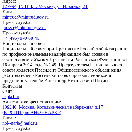
Адрес:
127994, ГСП-4, г. Москва, ул. Ильинка, 21
E-mail:
mintrud@mintrud.gov.ru
Пресс-служба:
pressa@mintrud.gov.ru
Пресс-служба:
+7 (495) 870-68-46
Национальный совет
Национальный совет при Президенте Российской Федерации
по профессиональным квалификациям был создан в
соответствии с Указом Президента Российской Федерации от
16 апреля 2014 года № 249. Председателем Национального
совета является Президент Общероссийского объединения
работодателей «Российский союз промышленников и
предпринимателей» Александр Николаевич Шохин.
Контакты
Сайт:
nspkrf.ru
Адрес для корреспонденции:
109240, Москва, Котельническая набережная д.17
(В РСПП для АНО «НАРК»)
E-mail:
nok-nark@nark.ru
Пресс-служба: