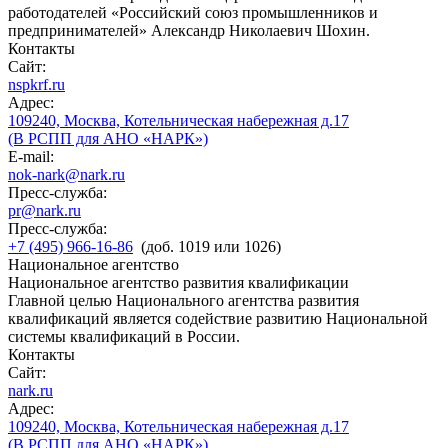
работодателей «Российский союз промышленников и
предпринимателей» Александр Николаевич Шохин.
Контакты
Сайт:
nspkrf.ru
Адрес:
109240, Москва, Котельническая набережная д.17
(В РСПП для АНО «НАРК»)
E-mail:
nok-nark@nark.ru
Пресс-служба:
pr@nark.ru
Пресс-служба:
+7 (495) 966-16-86
(доб. 1019 или 1026)
Национальное агентство
Национальное агентство развития квалификации
Главной целью Национального агентства развития
квалификаций является содействие развитию Национальной
системы квалификаций в России.
Контакты
Сайт:
nark.ru
Адрес:
109240, Москва, Котельническая набережная д.17
(В РСПП для АНО «НАРК»)