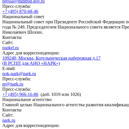
pressa@mintrud.gov.ru
Пресс-служба:
+7 (495) 870-68-46
Национальный совет
Национальный совет при Президенте Российской Федерации по
года № 249. Председателем Национального совета является П
Николаевич Шохин.
Контакты
Сайт:
nspkrf.ru
Адрес для корреспонденции:
109240, Москва, Котельническая набережная д.17
(В РСПП для АНО «НАРК»)
E-mail:
nok-nark@nark.ru
Пресс-служба:
pr@nark.ru
Пресс-служба:
+7 (495) 966-16-86
(доб. 1019 или 1026)
Национальное агентство
Главной целью Национального агентства развития квалификац
Контакты
Сайт:
nark.ru
Адрес для корреспонденции: