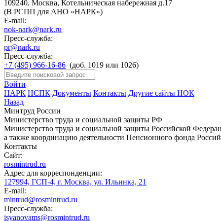
109240, Москва, Котельническая набережная д.17
(В РСПП для АНО «НАРК»)
E-mail:
nok-nark@nark.ru
Пресс-служба:
pr@nark.ru
Пресс-служба:
+7 (495) 966-16-86
(доб. 1019 или 1026)
Войти
НАРК
НСПК
Документы
Контакты
Другие сайты НОК
Назад
Минтруд России
Министерство труда и социальной защиты РФ
Министерство труда и социальной защиты Российской Федераци
а также координацию деятельности Пенсионного фонда Россий
Контакты
Сайт:
rosmintrud.ru
Адрес для корреспонденции:
127994, ГСП-4, г. Москва, ул. Ильинка, 21
E-mail:
mintrud@rosmintrud.ru
Пресс-служба:
isyanovams@rosmintrud.ru