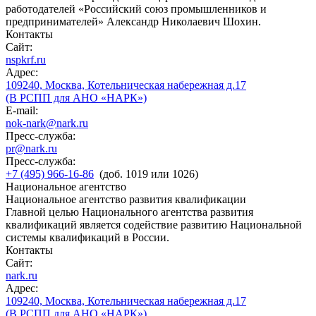
работодателей «Российский союз промышленников и
предпринимателей» Александр Николаевич Шохин.
Контакты
Сайт:
nspkrf.ru
Адрес:
109240, Москва, Котельническая набережная д.17
(В РСПП для АНО «НАРК»)
E-mail:
nok-nark@nark.ru
Пресс-служба:
pr@nark.ru
Пресс-служба:
+7 (495) 966-16-86
(доб. 1019 или 1026)
Национальное агентство
Национальное агентство развития квалификации
Главной целью Национального агентства развития
квалификаций является содействие развитию Национальной
системы квалификаций в России.
Контакты
Сайт:
nark.ru
Адрес:
109240, Москва, Котельническая набережная д.17
(В РСПП для АНО «НАРК»)