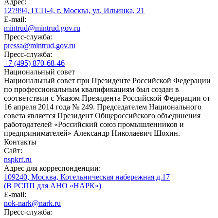
Адрес:
127994, ГСП-4, г. Москва, ул. Ильинка, 21
E-mail:
mintrud@mintrud.gov.ru
Пресс-служба:
pressa@mintrud.gov.ru
Пресс-служба:
+7 (495) 870-68-46
Национальный совет
Национальный совет при Президенте Российской Федерации
по профессиональным квалификациям был создан в
соответствии с Указом Президента Российской Федерации от
16 апреля 2014 года № 249. Председателем Национального
совета является Президент Общероссийского объединения
работодателей «Российский союз промышленников и
предпринимателей» Александр Николаевич Шохин.
Контакты
Сайт:
nspkrf.ru
Адрес для корреспонденции:
109240, Москва, Котельническая набережная д.17
(В РСПП для АНО «НАРК»)
E-mail:
nok-nark@nark.ru
Пресс-служба: