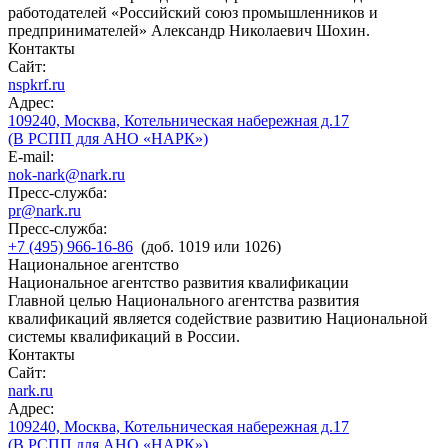
работодателей «Российский союз промышленников и
предпринимателей» Александр Николаевич Шохин.
Контакты
Сайт:
nspkrf.ru
Адрес:
109240, Москва, Котельническая набережная д.17
(В РСПП для АНО «НАРК»)
E-mail:
nok-nark@nark.ru
Пресс-служба:
pr@nark.ru
Пресс-служба:
+7 (495) 966-16-86
(доб. 1019 или 1026)
Национальное агентство
Национальное агентство развития квалификации
Главной целью Национального агентства развития
квалификаций является содействие развитию Национальной
системы квалификаций в России.
Контакты
Сайт:
nark.ru
Адрес:
109240, Москва, Котельническая набережная д.17
(В РСПП для АНО «НАРК»)