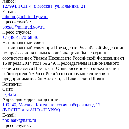
Адрес:
127994, ГСП-4, г. Москва, ул. Ильинка, 21
E-mail:
mintrud@mintrud.gov.ru
Пресс-служба:
pressa@mintrud.gov.ru
Пресс-служба:
+7 (495) 870-68-46
Национальный совет
Национальный совет при Президенте Российской Федерации
по профессиональным квалификациям был создан в
соответствии с Указом Президента Российской Федерации от
16 апреля 2014 года № 249. Председателем Национального
совета является Президент Общероссийского объединения
работодателей «Российский союз промышленников и
предпринимателей» Александр Николаевич Шохин.
Контакты
Сайт:
nspkrf.ru
Адрес для корреспонденции:
109240, Москва, Котельническая набережная д.17
(В РСПП для АНО «НАРК»)
E-mail:
nok-nark@nark.ru
Пресс-служба: