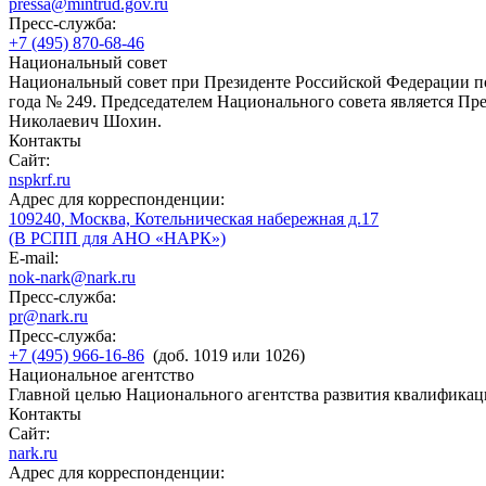
pressa@mintrud.gov.ru
Пресс-служба:
+7 (495) 870-68-46
Национальный совет
Национальный совет при Президенте Российской Федерации по
года № 249. Председателем Национального совета является П
Николаевич Шохин.
Контакты
Сайт:
nspkrf.ru
Адрес для корреспонденции:
109240, Москва, Котельническая набережная д.17
(В РСПП для АНО «НАРК»)
E-mail:
nok-nark@nark.ru
Пресс-служба:
pr@nark.ru
Пресс-служба:
+7 (495) 966-16-86
(доб. 1019 или 1026)
Национальное агентство
Главной целью Национального агентства развития квалификац
Контакты
Сайт:
nark.ru
Адрес для корреспонденции: