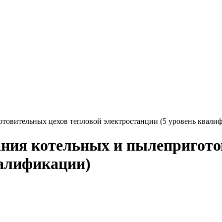
отовительных цехов тепловой электростанции (5 уровень квали
ания котельных и пылепригото
валификации)