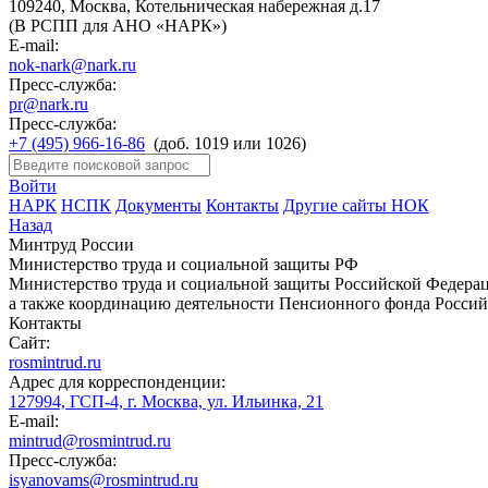
109240, Москва, Котельническая набережная д.17
(В РСПП для АНО «НАРК»)
E-mail:
nok-nark@nark.ru
Пресс-служба:
pr@nark.ru
Пресс-служба:
+7 (495) 966-16-86
(доб. 1019 или 1026)
Войти
НАРК
НСПК
Документы
Контакты
Другие сайты НОК
Назад
Минтруд России
Министерство труда и социальной защиты РФ
Министерство труда и социальной защиты Российской Федераци
а также координацию деятельности Пенсионного фонда Россий
Контакты
Сайт:
rosmintrud.ru
Адрес для корреспонденции:
127994, ГСП-4, г. Москва, ул. Ильинка, 21
E-mail:
mintrud@rosmintrud.ru
Пресс-служба:
isyanovams@rosmintrud.ru