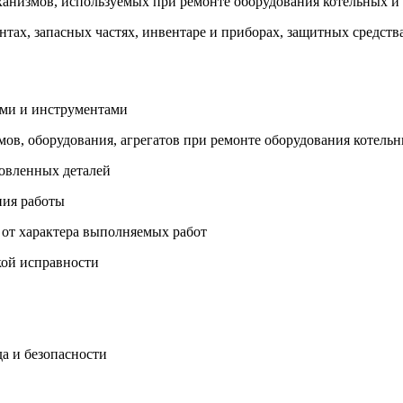
еханизмов, используемых при ремонте оборудования котельных 
ентах, запасных частях, инвентаре и приборах, защитных средст
ами и инструментами
измов, оборудования, агрегатов при ремонте оборудования котел
товленных деталей
ния работы
 от характера выполняемых работ
кой исправности
а и безопасности