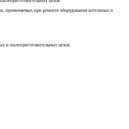
и пылеприготовительных цехов
вах, применяемых при ремонте оборудования котельных и
ьных и пылеприготовительных цехов