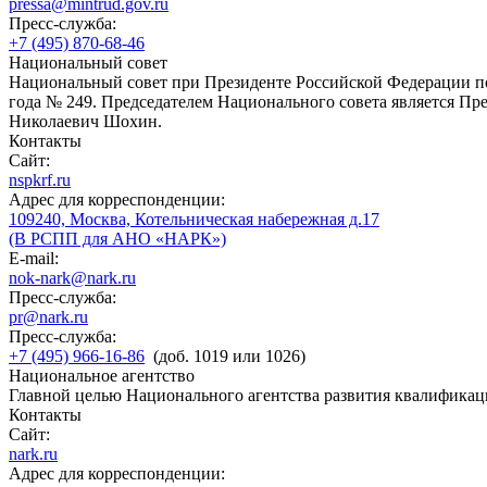
pressa@mintrud.gov.ru
Пресс-служба:
+7 (495) 870-68-46
Национальный совет
Национальный совет при Президенте Российской Федерации по
года № 249. Председателем Национального совета является П
Николаевич Шохин.
Контакты
Сайт:
nspkrf.ru
Адрес для корреспонденции:
109240, Москва, Котельническая набережная д.17
(В РСПП для АНО «НАРК»)
E-mail:
nok-nark@nark.ru
Пресс-служба:
pr@nark.ru
Пресс-служба:
+7 (495) 966-16-86
(доб. 1019 или 1026)
Национальное агентство
Главной целью Национального агентства развития квалификац
Контакты
Сайт:
nark.ru
Адрес для корреспонденции: