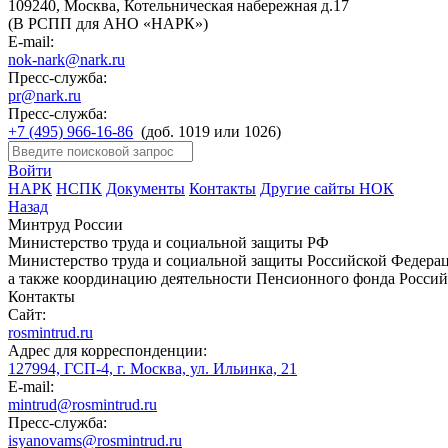
109240, Москва, Котельническая набережная д.17
(В РСПП для АНО «НАРК»)
E-mail:
nok-nark@nark.ru
Пресс-служба:
pr@nark.ru
Пресс-служба:
+7 (495) 966-16-86
(доб. 1019 или 1026)
Войти
НАРК
НСПК
Документы
Контакты
Другие сайты НОК
Назад
Минтруд России
Министерство труда и социальной защиты РФ
Министерство труда и социальной защиты Российской Федераци
а также координацию деятельности Пенсионного фонда Россий
Контакты
Сайт:
rosmintrud.ru
Адрес для корреспонденции:
127994, ГСП-4, г. Москва, ул. Ильинка, 21
E-mail:
mintrud@rosmintrud.ru
Пресс-служба:
isyanovams@rosmintrud.ru