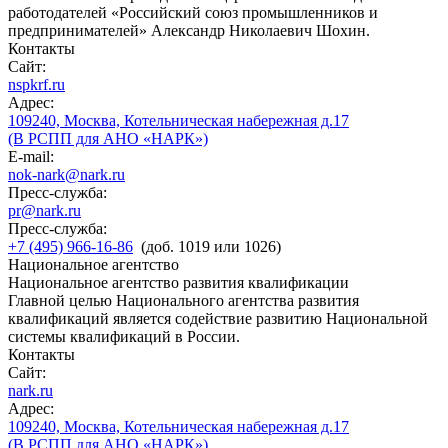
работодателей «Российский союз промышленников и
предпринимателей» Александр Николаевич Шохин.
Контакты
Сайт:
nspkrf.ru
Адрес:
109240, Москва, Котельническая набережная д.17
(В РСПП для АНО «НАРК»)
E-mail:
nok-nark@nark.ru
Пресс-служба:
pr@nark.ru
Пресс-служба:
+7 (495) 966-16-86
(доб. 1019 или 1026)
Национальное агентство
Национальное агентство развития квалификации
Главной целью Национального агентства развития
квалификаций является содействие развитию Национальной
системы квалификаций в России.
Контакты
Сайт:
nark.ru
Адрес:
109240, Москва, Котельническая набережная д.17
(В РСПП для АНО «НАРК»)