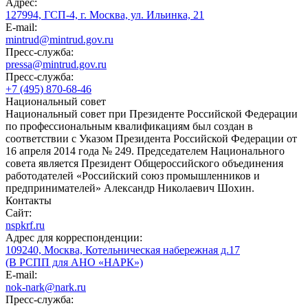
Адрес:
127994, ГСП-4, г. Москва, ул. Ильинка, 21
E-mail:
mintrud@mintrud.gov.ru
Пресс-служба:
pressa@mintrud.gov.ru
Пресс-служба:
+7 (495) 870-68-46
Национальный совет
Национальный совет при Президенте Российской Федерации
по профессиональным квалификациям был создан в
соответствии с Указом Президента Российской Федерации от
16 апреля 2014 года № 249. Председателем Национального
совета является Президент Общероссийского объединения
работодателей «Российский союз промышленников и
предпринимателей» Александр Николаевич Шохин.
Контакты
Сайт:
nspkrf.ru
Адрес для корреспонденции:
109240, Москва, Котельническая набережная д.17
(В РСПП для АНО «НАРК»)
E-mail:
nok-nark@nark.ru
Пресс-служба: