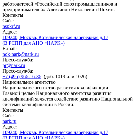
работодателей «Российский союз промышленников и
предпринимателей» Александр Николаевич Шохин.
Контакты
Сайт:
nspkrf.ru
Адрес:
109240, Москва, Котельническая набережная д.17
(В РСПП для АНО «НАРК»)
E-mail:
nok-nark@nark.ru
Пресс-служба:
pr@nark.ru
Пресс-служба:
+7 (495) 966-16-86
(доб. 1019 или 1026)
Национальное агентство
Национальное агентство развития квалификации
Главной целью Национального агентства развития
квалификаций является содействие развитию Национальной
системы квалификаций в России.
Контакты
Сайт:
nark.ru
Адрес:
109240, Москва, Котельническая набережная д.17
(В РСПП для АНО «НАРК»)