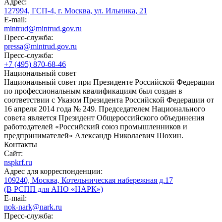
Адрес:
127994, ГСП-4, г. Москва, ул. Ильинка, 21
E-mail:
mintrud@mintrud.gov.ru
Пресс-служба:
pressa@mintrud.gov.ru
Пресс-служба:
+7 (495) 870-68-46
Национальный совет
Национальный совет при Президенте Российской Федерации
по профессиональным квалификациям был создан в
соответствии с Указом Президента Российской Федерации от
16 апреля 2014 года № 249. Председателем Национального
совета является Президент Общероссийского объединения
работодателей «Российский союз промышленников и
предпринимателей» Александр Николаевич Шохин.
Контакты
Сайт:
nspkrf.ru
Адрес для корреспонденции:
109240, Москва, Котельническая набережная д.17
(В РСПП для АНО «НАРК»)
E-mail:
nok-nark@nark.ru
Пресс-служба: