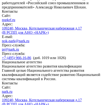
работодателей «Российский союз промышленников и
предпринимателей» Александр Николаевич Шохин.
Контакты
Сайт:
nspkrf.ru
Адрес:
109240, Москва, Котельническая набережная д.17
(В РСПП для АНО «НАРК»)
E-mail:
nok-nark@nark.ru
Пресс-служба:
pr@nark.ru
Пресс-служба:
+7 (495) 966-16-86
(доб. 1019 или 1026)
Национальное агентство
Национальное агентство развития квалификации
Главной целью Национального агентства развития
квалификаций является содействие развитию Национальной
системы квалификаций в России.
Контакты
Сайт:
nark.ru
Адрес:
109240, Москва, Котельническая набережная д.17
(В РСПП для АНО «НАРК»)