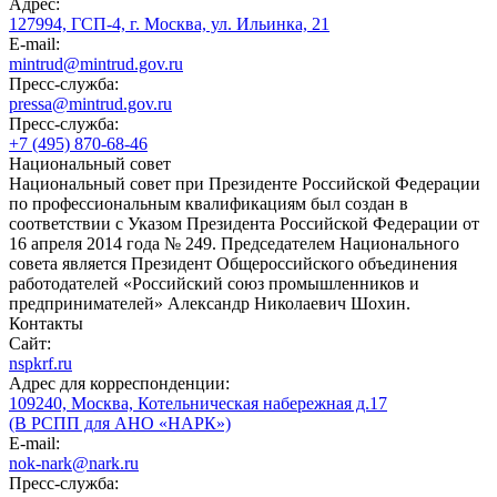
Адрес:
127994, ГСП-4, г. Москва, ул. Ильинка, 21
E-mail:
mintrud@mintrud.gov.ru
Пресс-служба:
pressa@mintrud.gov.ru
Пресс-служба:
+7 (495) 870-68-46
Национальный совет
Национальный совет при Президенте Российской Федерации
по профессиональным квалификациям был создан в
соответствии с Указом Президента Российской Федерации от
16 апреля 2014 года № 249. Председателем Национального
совета является Президент Общероссийского объединения
работодателей «Российский союз промышленников и
предпринимателей» Александр Николаевич Шохин.
Контакты
Сайт:
nspkrf.ru
Адрес для корреспонденции:
109240, Москва, Котельническая набережная д.17
(В РСПП для АНО «НАРК»)
E-mail:
nok-nark@nark.ru
Пресс-служба: