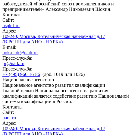
работодателей «Российский союз промышленников и
предпринимателей» Александр Николаевич Шохин.
Контакты
Сайт:
nspkrf.ru
Адрес:
109240, Москва, Котельническая набережная д.17
(В РСПП для АНО «НАРК»)
E-mail:
nok-nark@nark.ru
Пресс-служба:
pr@nark.ru
Пресс-служба:
+7 (495) 966-16-86
(доб. 1019 или 1026)
Национальное агентство
Национальное агентство развития квалификации
Главной целью Национального агентства развития
квалификаций является содействие развитию Национальной
системы квалификаций в России.
Контакты
Сайт:
nark.ru
Адрес:
109240, Москва, Котельническая набережная д.17
(В РСПП для АНО «НАРК»)