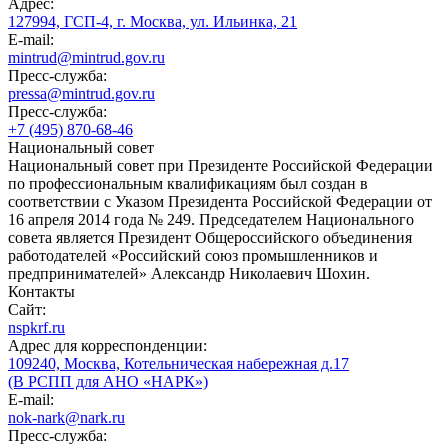
Адрес:
127994, ГСП-4, г. Москва, ул. Ильинка, 21
E-mail:
mintrud@mintrud.gov.ru
Пресс-служба:
pressa@mintrud.gov.ru
Пресс-служба:
+7 (495) 870-68-46
Национальный совет
Национальный совет при Президенте Российской Федерации
по профессиональным квалификациям был создан в
соответствии с Указом Президента Российской Федерации от
16 апреля 2014 года № 249. Председателем Национального
совета является Президент Общероссийского объединения
работодателей «Российский союз промышленников и
предпринимателей» Александр Николаевич Шохин.
Контакты
Сайт:
nspkrf.ru
Адрес для корреспонденции:
109240, Москва, Котельническая набережная д.17
(В РСПП для АНО «НАРК»)
E-mail:
nok-nark@nark.ru
Пресс-служба: