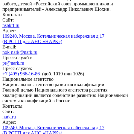
работодателей «Российский союз промышленников и
предпринимателей» Александр Николаевич Шохин.
Контакты
Сайт:
nspkrf.ru
Адрес:
109240, Москва, Котельническая набережная д.17
(В РСПП для АНО «НАРК»)
E-mail:
nok-nark@nark.ru
Пресс-служба:
pr@nark.ru
Пресс-служба:
+7 (495) 966-16-86
(доб. 1019 или 1026)
Национальное агентство
Национальное агентство развития квалификации
Главной целью Национального агентства развития
квалификаций является содействие развитию Национальной
системы квалификаций в России.
Контакты
Сайт:
nark.ru
Адрес:
109240, Москва, Котельническая набережная д.17
(В РСПП для АНО «НАРК»)