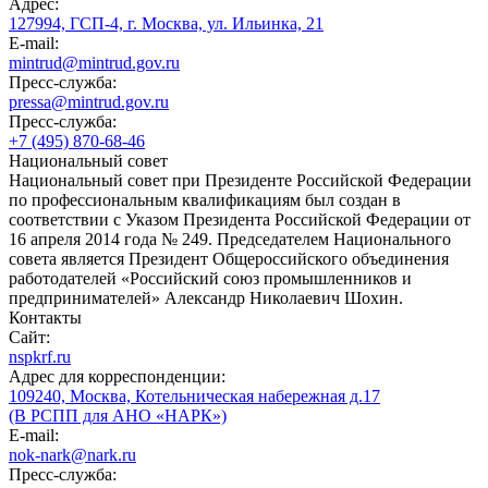
Адрес:
127994, ГСП-4, г. Москва, ул. Ильинка, 21
E-mail:
mintrud@mintrud.gov.ru
Пресс-служба:
pressa@mintrud.gov.ru
Пресс-служба:
+7 (495) 870-68-46
Национальный совет
Национальный совет при Президенте Российской Федерации
по профессиональным квалификациям был создан в
соответствии с Указом Президента Российской Федерации от
16 апреля 2014 года № 249. Председателем Национального
совета является Президент Общероссийского объединения
работодателей «Российский союз промышленников и
предпринимателей» Александр Николаевич Шохин.
Контакты
Сайт:
nspkrf.ru
Адрес для корреспонденции:
109240, Москва, Котельническая набережная д.17
(В РСПП для АНО «НАРК»)
E-mail:
nok-nark@nark.ru
Пресс-служба: