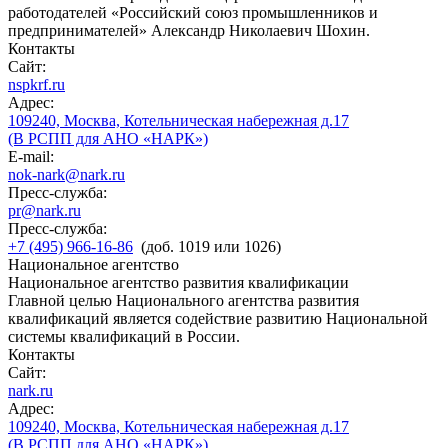
работодателей «Российский союз промышленников и
предпринимателей» Александр Николаевич Шохин.
Контакты
Сайт:
nspkrf.ru
Адрес:
109240, Москва, Котельническая набережная д.17
(В РСПП для АНО «НАРК»)
E-mail:
nok-nark@nark.ru
Пресс-служба:
pr@nark.ru
Пресс-служба:
+7 (495) 966-16-86
(доб. 1019 или 1026)
Национальное агентство
Национальное агентство развития квалификации
Главной целью Национального агентства развития
квалификаций является содействие развитию Национальной
системы квалификаций в России.
Контакты
Сайт:
nark.ru
Адрес:
109240, Москва, Котельническая набережная д.17
(В РСПП для АНО «НАРК»)