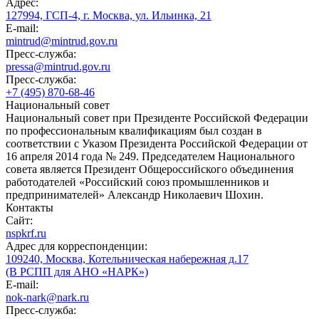
Адрес:
127994, ГСП-4, г. Москва, ул. Ильинка, 21
E-mail:
mintrud@mintrud.gov.ru
Пресс-служба:
pressa@mintrud.gov.ru
Пресс-служба:
+7 (495) 870-68-46
Национальный совет
Национальный совет при Президенте Российской Федерации
по профессиональным квалификациям был создан в
соответствии с Указом Президента Российской Федерации от
16 апреля 2014 года № 249. Председателем Национального
совета является Президент Общероссийского объединения
работодателей «Российский союз промышленников и
предпринимателей» Александр Николаевич Шохин.
Контакты
Сайт:
nspkrf.ru
Адрес для корреспонденции:
109240, Москва, Котельническая набережная д.17
(В РСПП для АНО «НАРК»)
E-mail:
nok-nark@nark.ru
Пресс-служба: