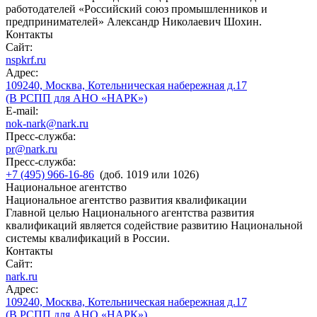
работодателей «Российский союз промышленников и
предпринимателей» Александр Николаевич Шохин.
Контакты
Сайт:
nspkrf.ru
Адрес:
109240, Москва, Котельническая набережная д.17
(В РСПП для АНО «НАРК»)
E-mail:
nok-nark@nark.ru
Пресс-служба:
pr@nark.ru
Пресс-служба:
+7 (495) 966-16-86
(доб. 1019 или 1026)
Национальное агентство
Национальное агентство развития квалификации
Главной целью Национального агентства развития
квалификаций является содействие развитию Национальной
системы квалификаций в России.
Контакты
Сайт:
nark.ru
Адрес:
109240, Москва, Котельническая набережная д.17
(В РСПП для АНО «НАРК»)