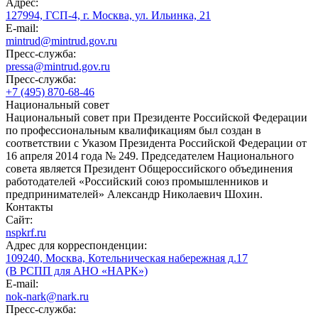
Адрес:
127994, ГСП-4, г. Москва, ул. Ильинка, 21
E-mail:
mintrud@mintrud.gov.ru
Пресс-служба:
pressa@mintrud.gov.ru
Пресс-служба:
+7 (495) 870-68-46
Национальный совет
Национальный совет при Президенте Российской Федерации
по профессиональным квалификациям был создан в
соответствии с Указом Президента Российской Федерации от
16 апреля 2014 года № 249. Председателем Национального
совета является Президент Общероссийского объединения
работодателей «Российский союз промышленников и
предпринимателей» Александр Николаевич Шохин.
Контакты
Сайт:
nspkrf.ru
Адрес для корреспонденции:
109240, Москва, Котельническая набережная д.17
(В РСПП для АНО «НАРК»)
E-mail:
nok-nark@nark.ru
Пресс-служба: