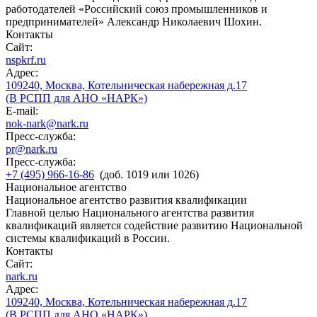
работодателей «Российский союз промышленников и
предпринимателей» Александр Николаевич Шохин.
Контакты
Сайт:
nspkrf.ru
Адрес:
109240, Москва, Котельническая набережная д.17
(В РСПП для АНО «НАРК»)
E-mail:
nok-nark@nark.ru
Пресс-служба:
pr@nark.ru
Пресс-служба:
+7 (495) 966-16-86
(доб. 1019 или 1026)
Национальное агентство
Национальное агентство развития квалификации
Главной целью Национального агентства развития
квалификаций является содействие развитию Национальной
системы квалификаций в России.
Контакты
Сайт:
nark.ru
Адрес:
109240, Москва, Котельническая набережная д.17
(В РСПП для АНО «НАРК»)