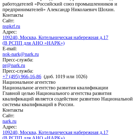
работодателей «Российский союз промышленников и
предпринимателей» Александр Николаевич Шохин.
Контакты
Сайт:
nspkrf.ru
Адрес:
109240, Москва, Котельническая набережная д.17
(В РСПП для АНО «НАРК»)
E-mail:
nok-nark@nark.ru
Пресс-служба:
pr@nark.ru
Пресс-служба:
+7 (495) 966-16-86
(доб. 1019 или 1026)
Национальное агентство
Национальное агентство развития квалификации
Главной целью Национального агентства развития
квалификаций является содействие развитию Национальной
системы квалификаций в России.
Контакты
Сайт:
nark.ru
Адрес:
109240, Москва, Котельническая набережная д.17
(В РСПП для АНО «НАРК»)