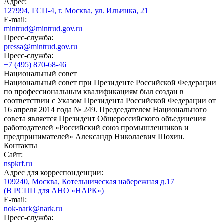
Адрес:
127994, ГСП-4, г. Москва, ул. Ильинка, 21
E-mail:
mintrud@mintrud.gov.ru
Пресс-служба:
pressa@mintrud.gov.ru
Пресс-служба:
+7 (495) 870-68-46
Национальный совет
Национальный совет при Президенте Российской Федерации
по профессиональным квалификациям был создан в
соответствии с Указом Президента Российской Федерации от
16 апреля 2014 года № 249. Председателем Национального
совета является Президент Общероссийского объединения
работодателей «Российский союз промышленников и
предпринимателей» Александр Николаевич Шохин.
Контакты
Сайт:
nspkrf.ru
Адрес для корреспонденции:
109240, Москва, Котельническая набережная д.17
(В РСПП для АНО «НАРК»)
E-mail:
nok-nark@nark.ru
Пресс-служба: