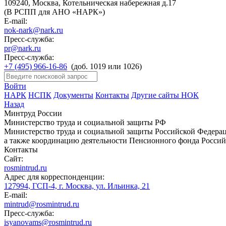
109240, Москва, Котельническая набережная д.17
(В РСПП для АНО «НАРК»)
E-mail:
nok-nark@nark.ru
Пресс-служба:
pr@nark.ru
Пресс-служба:
+7 (495) 966-16-86
(доб. 1019 или 1026)
Войти
НАРК
НСПК
Документы
Контакты
Другие сайты НОК
Назад
Минтруд России
Министерство труда и социальной защиты РФ
Министерство труда и социальной защиты Российской Федераци
а также координацию деятельности Пенсионного фонда Россий
Контакты
Сайт:
rosmintrud.ru
Адрес для корреспонденции:
127994, ГСП-4, г. Москва, ул. Ильинка, 21
E-mail:
mintrud@rosmintrud.ru
Пресс-служба:
isyanovams@rosmintrud.ru