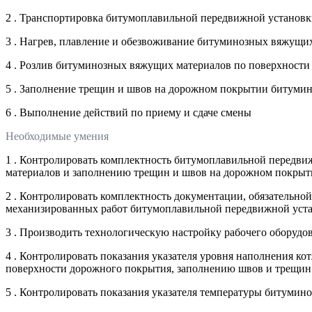
2 . Транспортировка битумоплавильной передвижной установк
3 . Нагрев, плавление и обезвоживание битуминозных вяжущ
4 . Розлив битуминозных вяжущих материалов по поверхност
5 . Заполнение трещин и швов на дорожном покрытии битум
6 . Выполнение действий по приему и сдаче смены
Необходимые умения
1 . Контролировать комплектность битумоплавильной передви
материалов и заполнению трещин и швов на дорожном покрыти
2 . Контролировать комплектность документации, обязательн
механизированных работ битумоплавильной передвижной уст
3 . Производить технологическую настройку рабочего оборуд
4 . Контролировать показания указателя уровня наполнения к
поверхности дорожного покрытия, заполнению швов и трещи
5 . Контролировать показания указателя температуры битумин