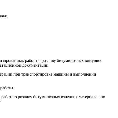
овки
низированных работ по розливу битуминозных вяжущих
луатационной документации
Федерации при транспортировке машины и выполнении
 работы
е работ по розливу битуминозных вяжущих материалов по
и