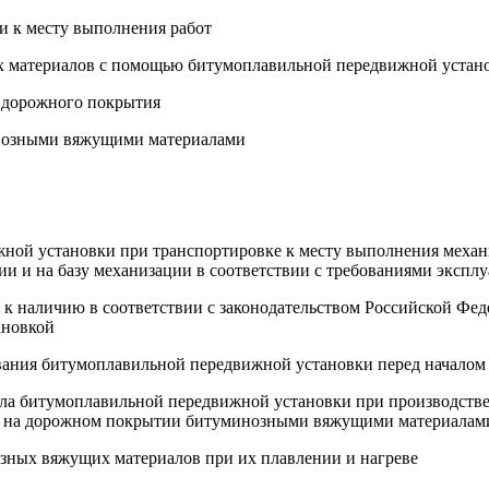
и к месту выполнения работ
их материалов с помощью битумоплавильной передвижной устан
и дорожного покрытия
инозными вяжущими материалами
жной установки при транспортировке к месту выполнения меха
и и на базу механизации в соответствии с требованиями эксп
ой к наличию в соответствии с законодательством Российской 
ановкой
ования битумоплавильной передвижной установки перед началом
отла битумоплавильной передвижной установки при производств
н на дорожном покрытии битуминозными вяжущими материалам
озных вяжущих материалов при их плавлении и нагреве