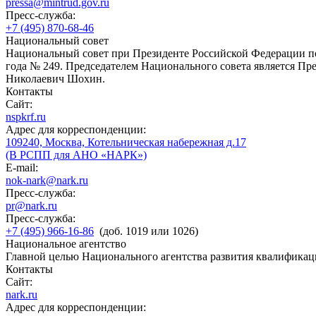
pressa@mintrud.gov.ru
Пресс-служба:
+7 (495) 870-68-46
Национальный совет
Национальный совет при Президенте Российской Федерации по
года № 249. Председателем Национального совета является П
Николаевич Шохин.
Контакты
Сайт:
nspkrf.ru
Адрес для корреспонденции:
109240, Москва, Котельническая набережная д.17
(В РСПП для АНО «НАРК»)
E-mail:
nok-nark@nark.ru
Пресс-служба:
pr@nark.ru
Пресс-служба:
+7 (495) 966-16-86
(доб. 1019 или 1026)
Национальное агентство
Главной целью Национального агентства развития квалификац
Контакты
Сайт:
nark.ru
Адрес для корреспонденции: