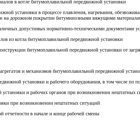
ериалов в котле битумоплавильной передвижной установки
ижной установки в процессе плавления, нагревания, обезвожив
ин на дорожном покрытии битуминозными вяжущими материала
зличных допустимых нормативно-техническими документами усло
алов из котла битумоплавильной передвижной установки
в конструкции битумоплавильной передвижной установки от за
 агрегатов и механизмов битумоплавильной передвижной устано
едвижной установки и рабочего оборудования, в том числе по п
й установки и рабочих органов при возникновении нештатных 
новки при возникновении нештатных ситуаций
й отчетности в начале и конце рабочей смены