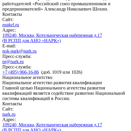
работодателей «Российский союз промышленников и
предпринимателей» Александр Николаевич Шохин.
Контакты
Сайт:
nspkrf.ru
Адрес:
109240, Москва, Котельническая набережная д.17
(В РСПП для АНО «НАРК»)
E-mail:
nok-nark@nark.ru
Пресс-служба:
pr@nark.ru
Пресс-служба:
+7 (495) 966-16-86
(доб. 1019 или 1026)
Национальное агентство
Национальное агентство развития квалификации
Главной целью Национального агентства развития
квалификаций является содействие развитию Национальной
системы квалификаций в России.
Контакты
Сайт:
nark.ru
Адрес:
109240, Москва, Котельническая набережная д.17
(В РСПП для АНО «НАРК»)