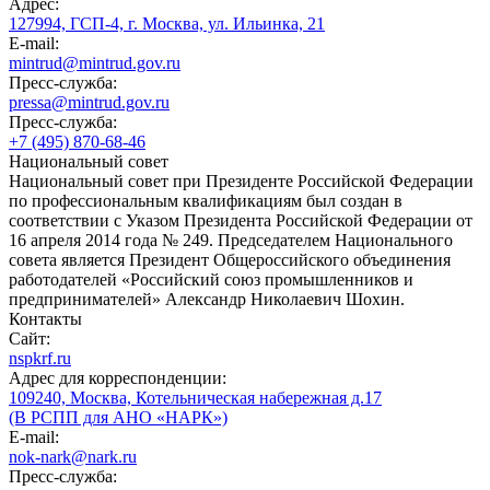
Адрес:
127994, ГСП-4, г. Москва, ул. Ильинка, 21
E-mail:
mintrud@mintrud.gov.ru
Пресс-служба:
pressa@mintrud.gov.ru
Пресс-служба:
+7 (495) 870-68-46
Национальный совет
Национальный совет при Президенте Российской Федерации
по профессиональным квалификациям был создан в
соответствии с Указом Президента Российской Федерации от
16 апреля 2014 года № 249. Председателем Национального
совета является Президент Общероссийского объединения
работодателей «Российский союз промышленников и
предпринимателей» Александр Николаевич Шохин.
Контакты
Сайт:
nspkrf.ru
Адрес для корреспонденции:
109240, Москва, Котельническая набережная д.17
(В РСПП для АНО «НАРК»)
E-mail:
nok-nark@nark.ru
Пресс-служба: