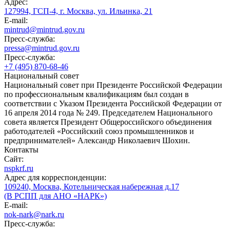
Адрес:
127994, ГСП-4, г. Москва, ул. Ильинка, 21
E-mail:
mintrud@mintrud.gov.ru
Пресс-служба:
pressa@mintrud.gov.ru
Пресс-служба:
+7 (495) 870-68-46
Национальный совет
Национальный совет при Президенте Российской Федерации
по профессиональным квалификациям был создан в
соответствии с Указом Президента Российской Федерации от
16 апреля 2014 года № 249. Председателем Национального
совета является Президент Общероссийского объединения
работодателей «Российский союз промышленников и
предпринимателей» Александр Николаевич Шохин.
Контакты
Сайт:
nspkrf.ru
Адрес для корреспонденции:
109240, Москва, Котельническая набережная д.17
(В РСПП для АНО «НАРК»)
E-mail:
nok-nark@nark.ru
Пресс-служба: