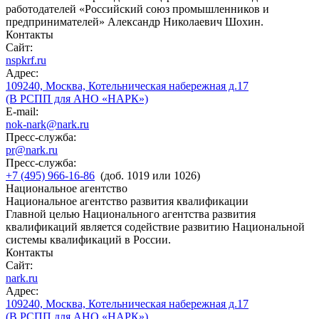
работодателей «Российский союз промышленников и
предпринимателей» Александр Николаевич Шохин.
Контакты
Сайт:
nspkrf.ru
Адрес:
109240, Москва, Котельническая набережная д.17
(В РСПП для АНО «НАРК»)
E-mail:
nok-nark@nark.ru
Пресс-служба:
pr@nark.ru
Пресс-служба:
+7 (495) 966-16-86
(доб. 1019 или 1026)
Национальное агентство
Национальное агентство развития квалификации
Главной целью Национального агентства развития
квалификаций является содействие развитию Национальной
системы квалификаций в России.
Контакты
Сайт:
nark.ru
Адрес:
109240, Москва, Котельническая набережная д.17
(В РСПП для АНО «НАРК»)