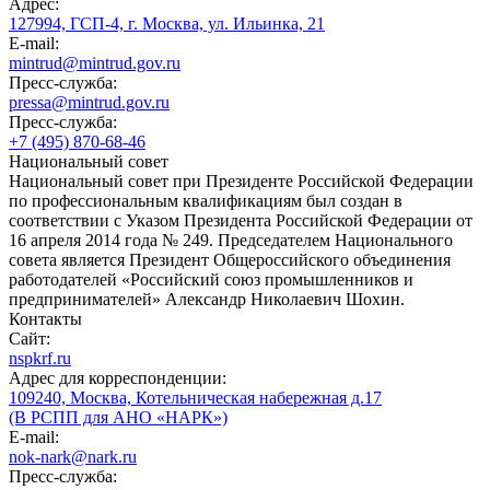
Адрес:
127994, ГСП-4, г. Москва, ул. Ильинка, 21
E-mail:
mintrud@mintrud.gov.ru
Пресс-служба:
pressa@mintrud.gov.ru
Пресс-служба:
+7 (495) 870-68-46
Национальный совет
Национальный совет при Президенте Российской Федерации
по профессиональным квалификациям был создан в
соответствии с Указом Президента Российской Федерации от
16 апреля 2014 года № 249. Председателем Национального
совета является Президент Общероссийского объединения
работодателей «Российский союз промышленников и
предпринимателей» Александр Николаевич Шохин.
Контакты
Сайт:
nspkrf.ru
Адрес для корреспонденции:
109240, Москва, Котельническая набережная д.17
(В РСПП для АНО «НАРК»)
E-mail:
nok-nark@nark.ru
Пресс-служба: