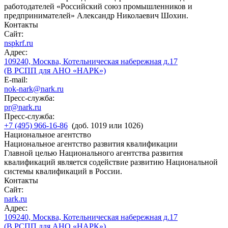
работодателей «Российский союз промышленников и
предпринимателей» Александр Николаевич Шохин.
Контакты
Сайт:
nspkrf.ru
Адрес:
109240, Москва, Котельническая набережная д.17
(В РСПП для АНО «НАРК»)
E-mail:
nok-nark@nark.ru
Пресс-служба:
pr@nark.ru
Пресс-служба:
+7 (495) 966-16-86
(доб. 1019 или 1026)
Национальное агентство
Национальное агентство развития квалификации
Главной целью Национального агентства развития
квалификаций является содействие развитию Национальной
системы квалификаций в России.
Контакты
Сайт:
nark.ru
Адрес:
109240, Москва, Котельническая набережная д.17
(В РСПП для АНО «НАРК»)