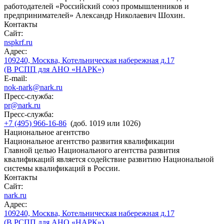
работодателей «Российский союз промышленников и
предпринимателей» Александр Николаевич Шохин.
Контакты
Сайт:
nspkrf.ru
Адрес:
109240, Москва, Котельническая набережная д.17
(В РСПП для АНО «НАРК»)
E-mail:
nok-nark@nark.ru
Пресс-служба:
pr@nark.ru
Пресс-служба:
+7 (495) 966-16-86
(доб. 1019 или 1026)
Национальное агентство
Национальное агентство развития квалификации
Главной целью Национального агентства развития
квалификаций является содействие развитию Национальной
системы квалификаций в России.
Контакты
Сайт:
nark.ru
Адрес:
109240, Москва, Котельническая набережная д.17
(В РСПП для АНО «НАРК»)