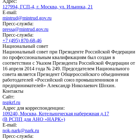
Адрес:
127994, ГСП-4, г. Москва, ул. Ильинка, 21
E-mail:
mintrud@mintrud.gov.ru
Пресс-служба:
pressa@mintrud.gov.ru
Пресс-служба:
+7 (495) 870-68-46
Национальный совет
Национальный совет при Президенте Российской Федерации
по профессиональным квалификациям был создан в
соответствии с Указом Президента Российской Федерации от
16 апреля 2014 года № 249. Председателем Национального
совета является Президент Общероссийского объединения
работодателей «Российский союз промышленников и
предпринимателей» Александр Николаевич Шохин.
Контакты
Сайт:
nspkrf.ru
Адрес для корреспонденции:
109240, Москва, Котельническая набережная д.17
(В РСПП для АНО «НАРК»)
E-mail:
nok-nark@nark.ru
Пресс-служба: