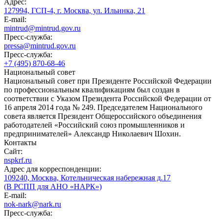
Адрес:
127994, ГСП-4, г. Москва, ул. Ильинка, 21
E-mail:
mintrud@mintrud.gov.ru
Пресс-служба:
pressa@mintrud.gov.ru
Пресс-служба:
+7 (495) 870-68-46
Национальный совет
Национальный совет при Президенте Российской Федерации
по профессиональным квалификациям был создан в
соответствии с Указом Президента Российской Федерации от
16 апреля 2014 года № 249. Председателем Национального
совета является Президент Общероссийского объединения
работодателей «Российский союз промышленников и
предпринимателей» Александр Николаевич Шохин.
Контакты
Сайт:
nspkrf.ru
Адрес для корреспонденции:
109240, Москва, Котельническая набережная д.17
(В РСПП для АНО «НАРК»)
E-mail:
nok-nark@nark.ru
Пресс-служба: