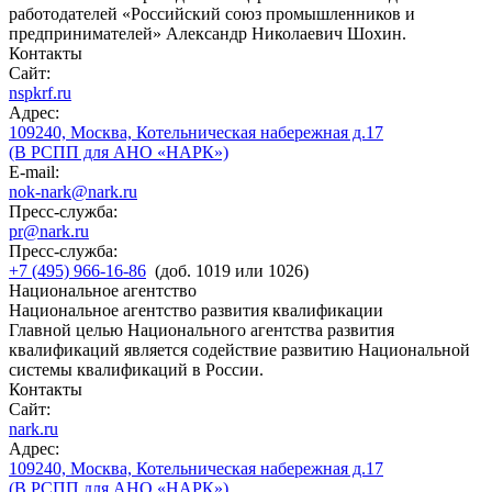
работодателей «Российский союз промышленников и
предпринимателей» Александр Николаевич Шохин.
Контакты
Сайт:
nspkrf.ru
Адрес:
109240, Москва, Котельническая набережная д.17
(В РСПП для АНО «НАРК»)
E-mail:
nok-nark@nark.ru
Пресс-служба:
pr@nark.ru
Пресс-служба:
+7 (495) 966-16-86
(доб. 1019 или 1026)
Национальное агентство
Национальное агентство развития квалификации
Главной целью Национального агентства развития
квалификаций является содействие развитию Национальной
системы квалификаций в России.
Контакты
Сайт:
nark.ru
Адрес:
109240, Москва, Котельническая набережная д.17
(В РСПП для АНО «НАРК»)