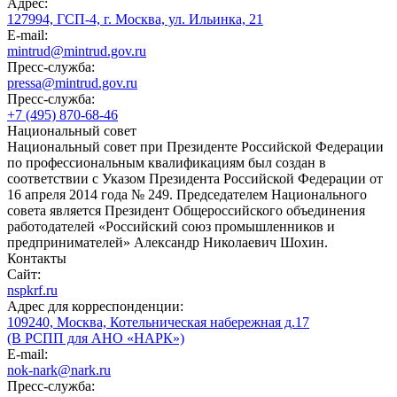
Адрес:
127994, ГСП-4, г. Москва, ул. Ильинка, 21
E-mail:
mintrud@mintrud.gov.ru
Пресс-служба:
pressa@mintrud.gov.ru
Пресс-служба:
+7 (495) 870-68-46
Национальный совет
Национальный совет при Президенте Российской Федерации
по профессиональным квалификациям был создан в
соответствии с Указом Президента Российской Федерации от
16 апреля 2014 года № 249. Председателем Национального
совета является Президент Общероссийского объединения
работодателей «Российский союз промышленников и
предпринимателей» Александр Николаевич Шохин.
Контакты
Сайт:
nspkrf.ru
Адрес для корреспонденции:
109240, Москва, Котельническая набережная д.17
(В РСПП для АНО «НАРК»)
E-mail:
nok-nark@nark.ru
Пресс-служба: