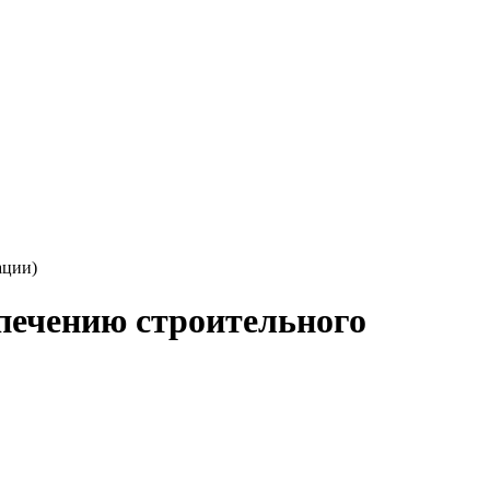
ации)
печению строительного