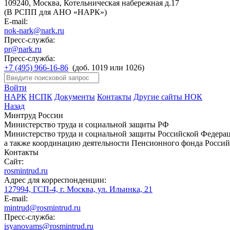
109240, Москва, Котельническая набережная д.17
(В РСПП для АНО «НАРК»)
E-mail:
nok-nark@nark.ru
Пресс-служба:
pr@nark.ru
Пресс-служба:
+7 (495) 966-16-86
(доб. 1019 или 1026)
Войти
НАРК
НСПК
Документы
Контакты
Другие сайты НОК
Назад
Минтруд России
Министерство труда и социальной защиты РФ
Министерство труда и социальной защиты Российской Федераци
а также координацию деятельности Пенсионного фонда Россий
Контакты
Сайт:
rosmintrud.ru
Адрес для корреспонденции:
127994, ГСП-4, г. Москва, ул. Ильинка, 21
E-mail:
mintrud@rosmintrud.ru
Пресс-служба:
isyanovams@rosmintrud.ru