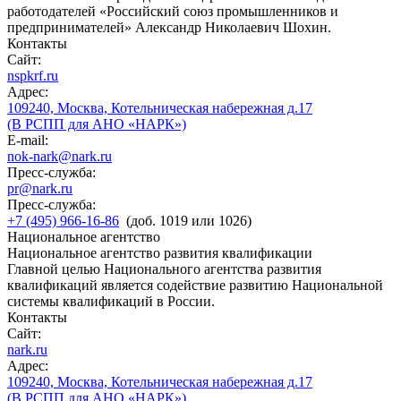
работодателей «Российский союз промышленников и
предпринимателей» Александр Николаевич Шохин.
Контакты
Сайт:
nspkrf.ru
Адрес:
109240, Москва, Котельническая набережная д.17
(В РСПП для АНО «НАРК»)
E-mail:
nok-nark@nark.ru
Пресс-служба:
pr@nark.ru
Пресс-служба:
+7 (495) 966-16-86
(доб. 1019 или 1026)
Национальное агентство
Национальное агентство развития квалификации
Главной целью Национального агентства развития
квалификаций является содействие развитию Национальной
системы квалификаций в России.
Контакты
Сайт:
nark.ru
Адрес:
109240, Москва, Котельническая набережная д.17
(В РСПП для АНО «НАРК»)