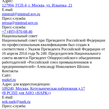
Адрес:
127994, ГСП-4, г. Москва, ул. Ильинка, 21
E-mail:
mintrud@mintrud.gov.ru
Пресс-служба:
pressa@mintrud.gov.ru
Пресс-служба:
+7 (495) 870-68-46
Национальный совет
Национальный совет при Президенте Российской Федерации
по профессиональным квалификациям был создан в
соответствии с Указом Президента Российской Федерации от
16 апреля 2014 года № 249. Председателем Национального
совета является Президент Общероссийского объединения
работодателей «Российский союз промышленников и
предпринимателей» Александр Николаевич Шохин.
Контакты
Сайт:
nspkrf.ru
Адрес для корреспонденции:
109240, Москва, Котельническая набережная д.17
(В РСПП для АНО «НАРК»)
E-mail:
nok-nark@nark.ru
Пресс-служба: