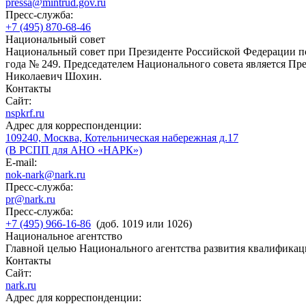
pressa@mintrud.gov.ru
Пресс-служба:
+7 (495) 870-68-46
Национальный совет
Национальный совет при Президенте Российской Федерации по
года № 249. Председателем Национального совета является П
Николаевич Шохин.
Контакты
Сайт:
nspkrf.ru
Адрес для корреспонденции:
109240, Москва, Котельническая набережная д.17
(В РСПП для АНО «НАРК»)
E-mail:
nok-nark@nark.ru
Пресс-служба:
pr@nark.ru
Пресс-служба:
+7 (495) 966-16-86
(доб. 1019 или 1026)
Национальное агентство
Главной целью Национального агентства развития квалификац
Контакты
Сайт:
nark.ru
Адрес для корреспонденции: