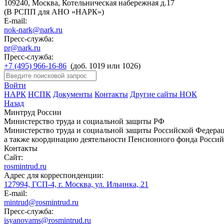
109240, Москва, Котельническая набережная д.17
(В РСПП для АНО «НАРК»)
E-mail:
nok-nark@nark.ru
Пресс-служба:
pr@nark.ru
Пресс-служба:
+7 (495) 966-16-86
(доб. 1019 или 1026)
Войти
НАРК
НСПК
Документы
Контакты
Другие сайты НОК
Назад
Минтруд России
Министерство труда и социальной защиты РФ
Министерство труда и социальной защиты Российской Федераци
а также координацию деятельности Пенсионного фонда Россий
Контакты
Сайт:
rosmintrud.ru
Адрес для корреспонденции:
127994, ГСП-4, г. Москва, ул. Ильинка, 21
E-mail:
mintrud@rosmintrud.ru
Пресс-служба:
isyanovams@rosmintrud.ru