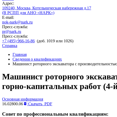
Адрес:
109240, Москва, Котельническая набережная д.17
(В РСПП для АНО «НАРК»)
E-mail:
nok-nark@nark.ru
Пресс-служба:
pr@nark.ru
Пресс-служба:
+7 (495) 966-16-86
(доб. 1019 или 1026)
Справка
Главная
Сведения о квалификациях
Машинист роторного экскаватора с производительностью 
Машинист роторного экскават
горно-капитальных работ (4-
Основная информация
16.02800.06
Скачать
PDF
Совет по профессиональным квалификациям: