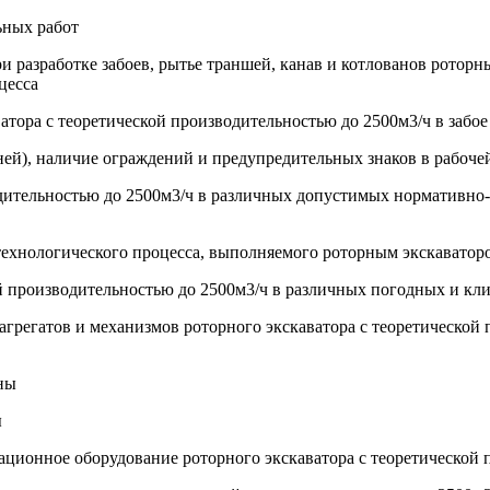
ьных работ
и разработке забоев, рытье траншей, канав и котлованов ротор
цесса
тора с теоретической производительностью до 2500м3/ч в забое
ней), наличие ограждений и предупредительных знаков в рабоче
одительностью до 2500м3/ч в различных допустимых нормативно
технологического процесса, выполняемого роторным экскаватор
кой производительностью до 2500м3/ч в различных погодных и кл
агрегатов и механизмов роторного экскаватора с теоретической 
ены
ы
игационное оборудование роторного экскаватора с теоретической