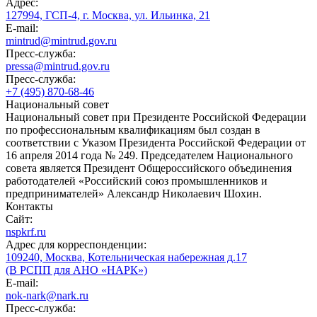
Адрес:
127994, ГСП-4, г. Москва, ул. Ильинка, 21
E-mail:
mintrud@mintrud.gov.ru
Пресс-служба:
pressa@mintrud.gov.ru
Пресс-служба:
+7 (495) 870-68-46
Национальный совет
Национальный совет при Президенте Российской Федерации
по профессиональным квалификациям был создан в
соответствии с Указом Президента Российской Федерации от
16 апреля 2014 года № 249. Председателем Национального
совета является Президент Общероссийского объединения
работодателей «Российский союз промышленников и
предпринимателей» Александр Николаевич Шохин.
Контакты
Сайт:
nspkrf.ru
Адрес для корреспонденции:
109240, Москва, Котельническая набережная д.17
(В РСПП для АНО «НАРК»)
E-mail:
nok-nark@nark.ru
Пресс-служба: