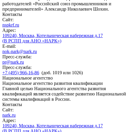
работодателей «Российский союз промышленников и
предпринимателей» Александр Николаевич Шохин.
Контакты
Сайт:
nspkrf.ru
Адрес:
109240, Москва, Котельническая набережная д.17
(В РСПП для АНО «НАРК»)
E-mail:
nok-nark@nark.ru
Пресс-служба:
pr@nark.ru
Пресс-служба:
+7 (495) 966-16-86
(доб. 1019 или 1026)
Национальное агентство
Национальное агентство развития квалификации
Главной целью Национального агентства развития
квалификаций является содействие развитию Национальной
системы квалификаций в России.
Контакты
Сайт:
nark.ru
Адрес:
109240, Москва, Котельническая набережная д.17
(В РСПП для АНО «НАРК»)