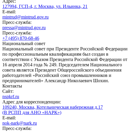
Адрес:
127994, ГСП-4, г. Москва, ул. Ильинка, 21
E-mail:
mintrud@mintrud.gov.ru
Пресс-служба:
pressa@mintrud.gov.ru
Пресс-служба:
+7 (495) 870-68-46
Национальный совет
Национальный совет при Президенте Российской Федерации
по профессиональным квалификациям был создан в
соответствии с Указом Президента Российской Федерации от
16 апреля 2014 года № 249. Председателем Национального
совета является Президент Общероссийского объединения
работодателей «Российский союз промышленников и
предпринимателей» Александр Николаевич Шохин.
Контакты
Сайт:
nspkrf.ru
Адрес для корреспонденции:
109240, Москва, Котельническая набережная д.17
(В РСПП для АНО «НАРК»)
E-mail:
nok-nark@nark.ru
Пресс-служба: