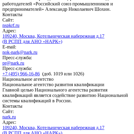
работодателей «Российский союз промышленников и
предпринимателей» Александр Николаевич Шохин.
Контакты
Сайт:
nspkrf.ru
Адрес:
109240, Москва, Котельническая набережная д.17
(В РСПП для АНО «НАРК»)
E-mail:
nok-nark@nark.ru
Пресс-служба:
pr@nark.ru
Пресс-служба:
+7 (495) 966-16-86
(доб. 1019 или 1026)
Национальное агентство
Национальное агентство развития квалификации
Главной целью Национального агентства развития
квалификаций является содействие развитию Национальной
системы квалификаций в России.
Контакты
Сайт:
nark.ru
Адрес:
109240, Москва, Котельническая набережная д.17
(В РСПП для АНО «НАРК»)