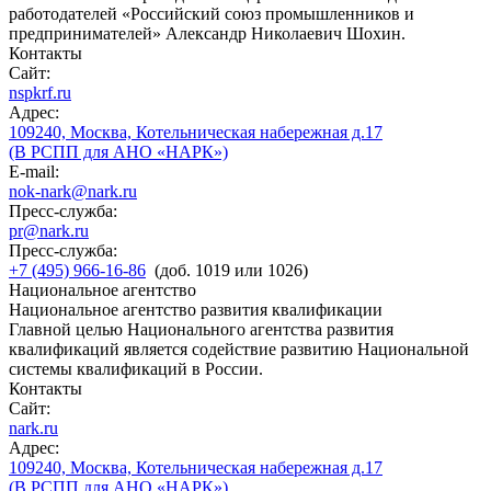
работодателей «Российский союз промышленников и
предпринимателей» Александр Николаевич Шохин.
Контакты
Сайт:
nspkrf.ru
Адрес:
109240, Москва, Котельническая набережная д.17
(В РСПП для АНО «НАРК»)
E-mail:
nok-nark@nark.ru
Пресс-служба:
pr@nark.ru
Пресс-служба:
+7 (495) 966-16-86
(доб. 1019 или 1026)
Национальное агентство
Национальное агентство развития квалификации
Главной целью Национального агентства развития
квалификаций является содействие развитию Национальной
системы квалификаций в России.
Контакты
Сайт:
nark.ru
Адрес:
109240, Москва, Котельническая набережная д.17
(В РСПП для АНО «НАРК»)