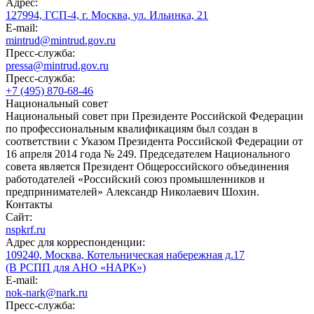
Адрес:
127994, ГСП-4, г. Москва, ул. Ильинка, 21
E-mail:
mintrud@mintrud.gov.ru
Пресс-служба:
pressa@mintrud.gov.ru
Пресс-служба:
+7 (495) 870-68-46
Национальный совет
Национальный совет при Президенте Российской Федерации
по профессиональным квалификациям был создан в
соответствии с Указом Президента Российской Федерации от
16 апреля 2014 года № 249. Председателем Национального
совета является Президент Общероссийского объединения
работодателей «Российский союз промышленников и
предпринимателей» Александр Николаевич Шохин.
Контакты
Сайт:
nspkrf.ru
Адрес для корреспонденции:
109240, Москва, Котельническая набережная д.17
(В РСПП для АНО «НАРК»)
E-mail:
nok-nark@nark.ru
Пресс-служба: