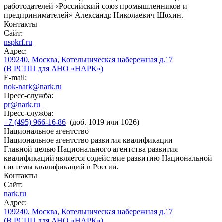
работодателей «Российский союз промышленников и
предпринимателей» Александр Николаевич Шохин.
Контакты
Сайт:
nspkrf.ru
Адрес:
109240, Москва, Котельническая набережная д.17
(В РСПП для АНО «НАРК»)
E-mail:
nok-nark@nark.ru
Пресс-служба:
pr@nark.ru
Пресс-служба:
+7 (495) 966-16-86
(доб. 1019 или 1026)
Национальное агентство
Национальное агентство развития квалификации
Главной целью Национального агентства развития
квалификаций является содействие развитию Национальной
системы квалификаций в России.
Контакты
Сайт:
nark.ru
Адрес:
109240, Москва, Котельническая набережная д.17
(В РСПП для АНО «НАРК»)