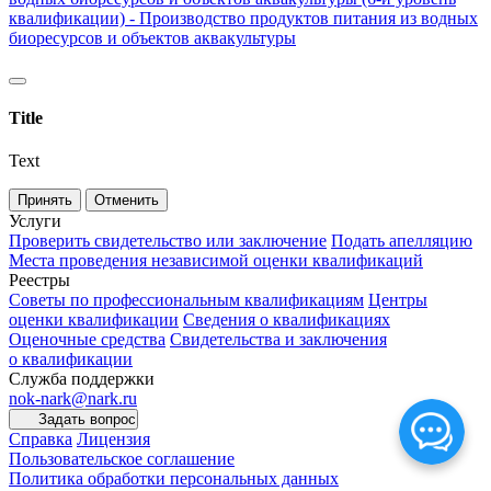
квалификации) - Производство продуктов питания из водных
биоресурсов и объектов аквакультуры
Title
Text
Принять
Отменить
Услуги
Проверить свидетельство или заключение
Подать апелляцию
Места проведения независимой оценки квалификаций
Реестры
Советы по профессиональным квалификациям
Центры
оценки квалификации
Сведения о квалификациях
Оценочные средства
Свидетельства и заключения
о квалификации
Служба поддержки
nok-nark@nark.ru
Задать вопрос
Справка
Лицензия
Пользовательское соглашение
Политика обработки персональных данных