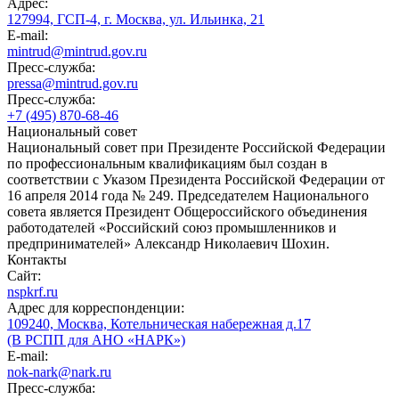
Адрес:
127994, ГСП-4, г. Москва, ул. Ильинка, 21
E-mail:
mintrud@mintrud.gov.ru
Пресс-служба:
pressa@mintrud.gov.ru
Пресс-служба:
+7 (495) 870-68-46
Национальный совет
Национальный совет при Президенте Российской Федерации
по профессиональным квалификациям был создан в
соответствии с Указом Президента Российской Федерации от
16 апреля 2014 года № 249. Председателем Национального
совета является Президент Общероссийского объединения
работодателей «Российский союз промышленников и
предпринимателей» Александр Николаевич Шохин.
Контакты
Сайт:
nspkrf.ru
Адрес для корреспонденции:
109240, Москва, Котельническая набережная д.17
(В РСПП для АНО «НАРК»)
E-mail:
nok-nark@nark.ru
Пресс-служба: