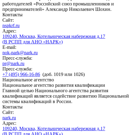
работодателей «Российский союз промышленников и
предпринимателей» Александр Николаевич Шохин.
Контакты
Сайт:
nspkrf.ru
Адрес:
109240, Москва, Котельническая набережная д.17
(В РСПП для АНО «НАРК»)
E-mail:
nok-nark@nark.ru
Пресс-служба:
pr@nark.ru
Пресс-служба:
+7 (495) 966-16-86
(доб. 1019 или 1026)
Национальное агентство
Национальное агентство развития квалификации
Главной целью Национального агентства развития
квалификаций является содействие развитию Национальной
системы квалификаций в России.
Контакты
Сайт:
nark.ru
Адрес:
109240, Москва, Котельническая набережная д.17
(В РСПП для АНО «НАРК»)