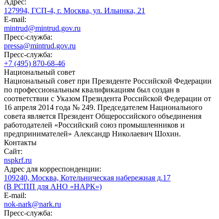
Адрес:
127994, ГСП-4, г. Москва, ул. Ильинка, 21
E-mail:
mintrud@mintrud.gov.ru
Пресс-служба:
pressa@mintrud.gov.ru
Пресс-служба:
+7 (495) 870-68-46
Национальный совет
Национальный совет при Президенте Российской Федерации
по профессиональным квалификациям был создан в
соответствии с Указом Президента Российской Федерации от
16 апреля 2014 года № 249. Председателем Национального
совета является Президент Общероссийского объединения
работодателей «Российский союз промышленников и
предпринимателей» Александр Николаевич Шохин.
Контакты
Сайт:
nspkrf.ru
Адрес для корреспонденции:
109240, Москва, Котельническая набережная д.17
(В РСПП для АНО «НАРК»)
E-mail:
nok-nark@nark.ru
Пресс-служба: