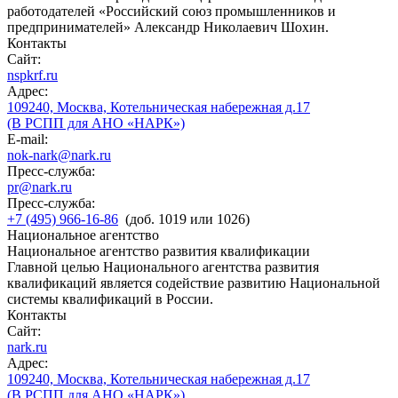
работодателей «Российский союз промышленников и
предпринимателей» Александр Николаевич Шохин.
Контакты
Сайт:
nspkrf.ru
Адрес:
109240, Москва, Котельническая набережная д.17
(В РСПП для АНО «НАРК»)
E-mail:
nok-nark@nark.ru
Пресс-служба:
pr@nark.ru
Пресс-служба:
+7 (495) 966-16-86
(доб. 1019 или 1026)
Национальное агентство
Национальное агентство развития квалификации
Главной целью Национального агентства развития
квалификаций является содействие развитию Национальной
системы квалификаций в России.
Контакты
Сайт:
nark.ru
Адрес:
109240, Москва, Котельническая набережная д.17
(В РСПП для АНО «НАРК»)