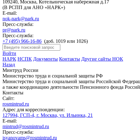
109240, Москва, Котельническая набережная д.17
(В РСПП для АНО «НАРК»)
E-mail:
nok-nark@nark.ru
Пресс-служба:
pr@nark.ru
Пресс-служба:
+7 (495) 966-16-86
(доб. 1019 или 1026)
Войти
НАРК
НСПК
Документы
Контакты
Другие сайты НОК
Назад
Минтруд России
Министерство труда и социальной защиты РФ
Министерство труда и социальной защиты Российской Федераци
а также координацию деятельности Пенсионного фонда Россий
Контакты
Сайт:
rosmintrud.ru
Адрес для корреспонденции:
127994, ГСП-4, г. Москва, ул. Ильинка, 21
E-mail:
mintrud@rosmintrud.ru
Пресс-служба:
isyanovams@rosmintrud.ru