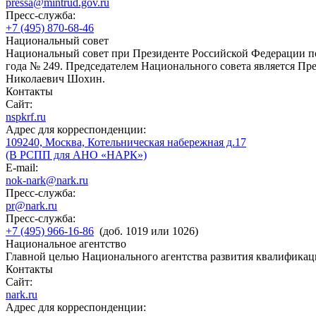
pressa@mintrud.gov.ru
Пресс-служба:
+7 (495) 870-68-46
Национальный совет
Национальный совет при Президенте Российской Федерации по
года № 249. Председателем Национального совета является П
Николаевич Шохин.
Контакты
Сайт:
nspkrf.ru
Адрес для корреспонденции:
109240, Москва, Котельническая набережная д.17
(В РСПП для АНО «НАРК»)
E-mail:
nok-nark@nark.ru
Пресс-служба:
pr@nark.ru
Пресс-служба:
+7 (495) 966-16-86
(доб. 1019 или 1026)
Национальное агентство
Главной целью Национального агентства развития квалификац
Контакты
Сайт:
nark.ru
Адрес для корреспонденции: