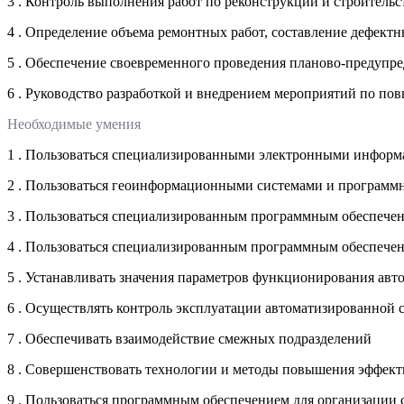
3 . Контроль выполнения работ по реконструкции и строительс
4 . Определение объема ремонтных работ, составление дефект
5 . Обеспечение своевременного проведения планово-предупре
6 . Руководство разработкой и внедрением мероприятий по п
Необходимые умения
1 . Пользоваться специализированными электронными информ
2 . Пользоваться геоинформационными системами и программ
3 . Пользоваться специализированным программным обеспечен
4 . Пользоваться специализированным программным обеспечен
5 . Устанавливать значения параметров функционирования ав
6 . Осуществлять контроль эксплуатации автоматизированной 
7 . Обеспечивать взаимодействие смежных подразделений
8 . Совершенствовать технологии и методы повышения эффект
9 . Пользоваться программным обеспечением для организации 