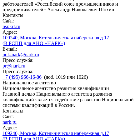
работодателей «Российский союз промышленников и
предпринимателей» Александр Николаевич Шохин.
Контакты
Сайт:
nspkrf.ru
Адрес:
109240, Москва, Котельническая набережная д.17
(В РСПП для АНО «НАРК»)
E-mail:
nok-nark@nark.ru
Пресс-служба:
pr@nark.ru
Пресс-служба:
+7 (495) 966-16-86
(доб. 1019 или 1026)
Национальное агентство
Национальное агентство развития квалификации
Главной целью Национального агентства развития
квалификаций является содействие развитию Национальной
системы квалификаций в России.
Контакты
Сайт:
nark.ru
Адрес:
109240, Москва, Котельническая набережная д.17
(В РСПП для АНО «НАРК»)