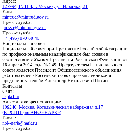
Адрес:
127994, ГСП-4, г. Москва, ул. Ильинка, 21
E-mail:
mintrud@mintrud.gov.ru
Пресс-служба:
pressa@mintrud.gov.ru
Пресс-служба:
+7 (495) 870-68-46
Национальный совет
Национальный совет при Президенте Российской Федерации
по профессиональным квалификациям был создан в
соответствии с Указом Президента Российской Федерации от
16 апреля 2014 года № 249. Председателем Национального
совета является Президент Общероссийского объединения
работодателей «Российский союз промышленников и
предпринимателей» Александр Николаевич Шохин.
Контакты
Сайт:
nspkrf.ru
Адрес для корреспонденции:
109240, Москва, Котельническая набережная д.17
(В РСПП для АНО «НАРК»)
E-mail:
nok-nark@nark.ru
Пресс-служба: