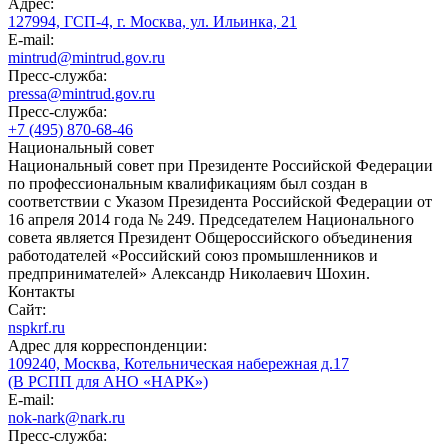
Адрес:
127994, ГСП-4, г. Москва, ул. Ильинка, 21
E-mail:
mintrud@mintrud.gov.ru
Пресс-служба:
pressa@mintrud.gov.ru
Пресс-служба:
+7 (495) 870-68-46
Национальный совет
Национальный совет при Президенте Российской Федерации
по профессиональным квалификациям был создан в
соответствии с Указом Президента Российской Федерации от
16 апреля 2014 года № 249. Председателем Национального
совета является Президент Общероссийского объединения
работодателей «Российский союз промышленников и
предпринимателей» Александр Николаевич Шохин.
Контакты
Сайт:
nspkrf.ru
Адрес для корреспонденции:
109240, Москва, Котельническая набережная д.17
(В РСПП для АНО «НАРК»)
E-mail:
nok-nark@nark.ru
Пресс-служба: