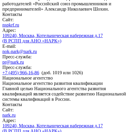
работодателей «Российский союз промышленников и
предпринимателей» Александр Николаевич Шохин.
Контакты
Сайт:
nspkrf.ru
Адрес:
109240, Москва, Котельническая набережная д.17
(В РСПП для АНО «НАРК»)
E-mail:
nok-nark@nark.ru
Пресс-служба:
pr@nark.ru
Пресс-служба:
+7 (495) 966-16-86
(доб. 1019 или 1026)
Национальное агентство
Национальное агентство развития квалификации
Главной целью Национального агентства развития
квалификаций является содействие развитию Национальной
системы квалификаций в России.
Контакты
Сайт:
nark.ru
Адрес:
109240, Москва, Котельническая набережная д.17
(В РСПП для АНО «НАРК»)