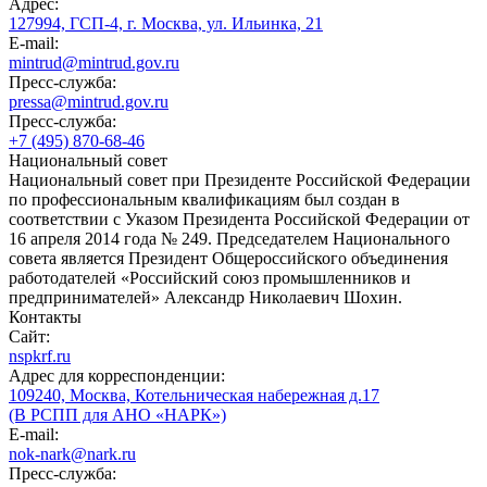
Адрес:
127994, ГСП-4, г. Москва, ул. Ильинка, 21
E-mail:
mintrud@mintrud.gov.ru
Пресс-служба:
pressa@mintrud.gov.ru
Пресс-служба:
+7 (495) 870-68-46
Национальный совет
Национальный совет при Президенте Российской Федерации
по профессиональным квалификациям был создан в
соответствии с Указом Президента Российской Федерации от
16 апреля 2014 года № 249. Председателем Национального
совета является Президент Общероссийского объединения
работодателей «Российский союз промышленников и
предпринимателей» Александр Николаевич Шохин.
Контакты
Сайт:
nspkrf.ru
Адрес для корреспонденции:
109240, Москва, Котельническая набережная д.17
(В РСПП для АНО «НАРК»)
E-mail:
nok-nark@nark.ru
Пресс-служба: