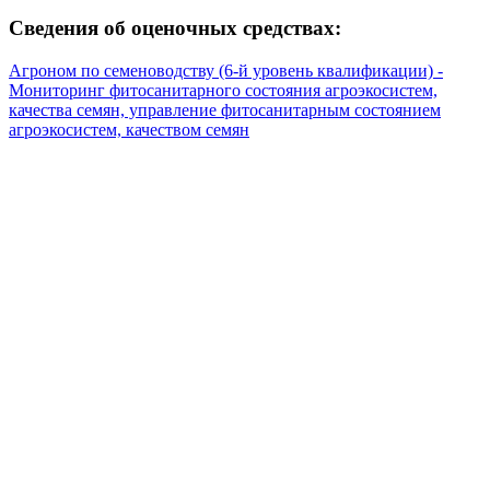
Сведения об оценочных средствах:
Агроном по семеноводству (6-й уровень квалификации) -
Мониторинг фитосанитарного состояния агроэкосистем,
качества семян, управление фитосанитарным состоянием
агроэкосистем, качеством семян