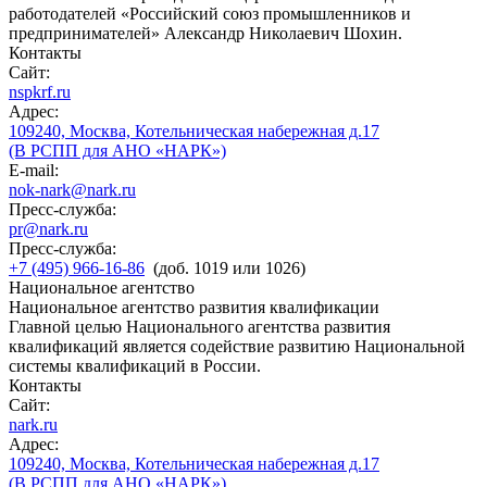
работодателей «Российский союз промышленников и
предпринимателей» Александр Николаевич Шохин.
Контакты
Сайт:
nspkrf.ru
Адрес:
109240, Москва, Котельническая набережная д.17
(В РСПП для АНО «НАРК»)
E-mail:
nok-nark@nark.ru
Пресс-служба:
pr@nark.ru
Пресс-служба:
+7 (495) 966-16-86
(доб. 1019 или 1026)
Национальное агентство
Национальное агентство развития квалификации
Главной целью Национального агентства развития
квалификаций является содействие развитию Национальной
системы квалификаций в России.
Контакты
Сайт:
nark.ru
Адрес:
109240, Москва, Котельническая набережная д.17
(В РСПП для АНО «НАРК»)