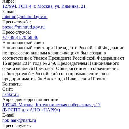
Адрес:
127994, ГСП-4, г. Москва, ул. Ильинка, 21
E-mail:
mintrud@mintrud.gov.ru
Пресс-служба:
pressa@mintrud.gov.ru
Пресс-служба:
+7 (495) 870-68-46
Национальный совет
Национальный совет при Президенте Российской Федерации
по профессиональным квалификациям был создан в
соответствии с Указом Президента Российской Федерации от
16 апреля 2014 года № 249. Председателем Национального
совета является Президент Общероссийского объединения
работодателей «Российский союз промышленников и
предпринимателей» Александр Николаевич Шохин.
Контакты
Сайт:
nspkrf.ru
Адрес для корреспонденции:
109240, Москва, Котельническая набережная д.17
(В РСПП для АНО «НАРК»)
E-mail:
nok-nark@nark.ru
Пресс-служба: