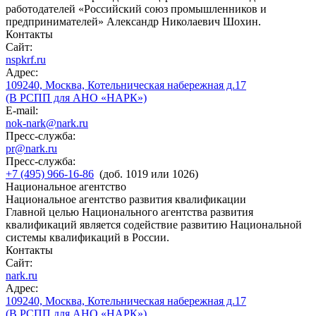
работодателей «Российский союз промышленников и
предпринимателей» Александр Николаевич Шохин.
Контакты
Сайт:
nspkrf.ru
Адрес:
109240, Москва, Котельническая набережная д.17
(В РСПП для АНО «НАРК»)
E-mail:
nok-nark@nark.ru
Пресс-служба:
pr@nark.ru
Пресс-служба:
+7 (495) 966-16-86
(доб. 1019 или 1026)
Национальное агентство
Национальное агентство развития квалификации
Главной целью Национального агентства развития
квалификаций является содействие развитию Национальной
системы квалификаций в России.
Контакты
Сайт:
nark.ru
Адрес:
109240, Москва, Котельническая набережная д.17
(В РСПП для АНО «НАРК»)