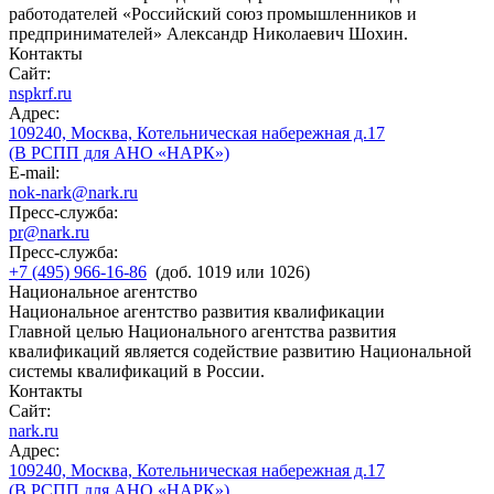
работодателей «Российский союз промышленников и
предпринимателей» Александр Николаевич Шохин.
Контакты
Сайт:
nspkrf.ru
Адрес:
109240, Москва, Котельническая набережная д.17
(В РСПП для АНО «НАРК»)
E-mail:
nok-nark@nark.ru
Пресс-служба:
pr@nark.ru
Пресс-служба:
+7 (495) 966-16-86
(доб. 1019 или 1026)
Национальное агентство
Национальное агентство развития квалификации
Главной целью Национального агентства развития
квалификаций является содействие развитию Национальной
системы квалификаций в России.
Контакты
Сайт:
nark.ru
Адрес:
109240, Москва, Котельническая набережная д.17
(В РСПП для АНО «НАРК»)