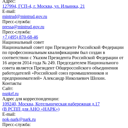
Адрес:
127994, ГСП-4, г. Москва, ул. Ильинка, 21
E-mail:
mintrud@mintrud.gov.ru
Пресс-служба:
pressa@mintrud.gov.ru
Пресс-служба:
+7 (495) 870-68-46
Национальный совет
Национальный совет при Президенте Российской Федерации
по профессиональным квалификациям был создан в
соответствии с Указом Президента Российской Федерации от
16 апреля 2014 года № 249. Председателем Национального
совета является Президент Общероссийского объединения
работодателей «Российский союз промышленников и
предпринимателей» Александр Николаевич Шохин.
Контакты
Сайт:
nspkrf.ru
Адрес для корреспонденции:
109240, Москва, Котельническая набережная д.17
(В РСПП для АНО «НАРК»)
E-mail:
nok-nark@nark.ru
Пресс-служба: