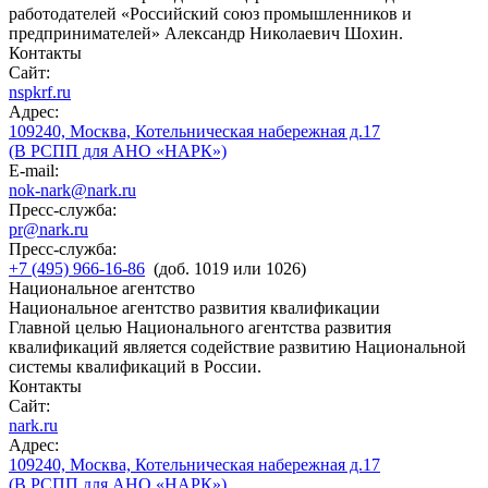
работодателей «Российский союз промышленников и
предпринимателей» Александр Николаевич Шохин.
Контакты
Сайт:
nspkrf.ru
Адрес:
109240, Москва, Котельническая набережная д.17
(В РСПП для АНО «НАРК»)
E-mail:
nok-nark@nark.ru
Пресс-служба:
pr@nark.ru
Пресс-служба:
+7 (495) 966-16-86
(доб. 1019 или 1026)
Национальное агентство
Национальное агентство развития квалификации
Главной целью Национального агентства развития
квалификаций является содействие развитию Национальной
системы квалификаций в России.
Контакты
Сайт:
nark.ru
Адрес:
109240, Москва, Котельническая набережная д.17
(В РСПП для АНО «НАРК»)