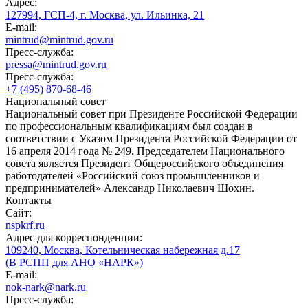
Адрес:
127994, ГСП-4, г. Москва, ул. Ильинка, 21
E-mail:
mintrud@mintrud.gov.ru
Пресс-служба:
pressa@mintrud.gov.ru
Пресс-служба:
+7 (495) 870-68-46
Национальный совет
Национальный совет при Президенте Российской Федерации
по профессиональным квалификациям был создан в
соответствии с Указом Президента Российской Федерации от
16 апреля 2014 года № 249. Председателем Национального
совета является Президент Общероссийского объединения
работодателей «Российский союз промышленников и
предпринимателей» Александр Николаевич Шохин.
Контакты
Сайт:
nspkrf.ru
Адрес для корреспонденции:
109240, Москва, Котельническая набережная д.17
(В РСПП для АНО «НАРК»)
E-mail:
nok-nark@nark.ru
Пресс-служба: