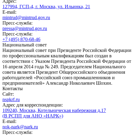
Адрес:
127994, ГСП-4, г. Москва, ул. Ильинка, 21
E-mail:
mintrud@mintrud.gov.ru
Пресс-служба:
pressa@mintrud.gov.ru
Пресс-служба:
+7 (495) 870-68-46
Национальный совет
Национальный совет при Президенте Российской Федерации
по профессиональным квалификациям был создан в
соответствии с Указом Президента Российской Федерации от
16 апреля 2014 года № 249. Председателем Национального
совета является Президент Общероссийского объединения
работодателей «Российский союз промышленников и
предпринимателей» Александр Николаевич Шохин.
Контакты
Сайт:
nspkrf.ru
Адрес для корреспонденции:
109240, Москва, Котельническая набережная д.17
(В РСПП для АНО «НАРК»)
E-mail:
nok-nark@nark.ru
Пресс-служба: