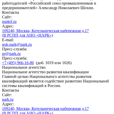
работодателей «Российский союз промышленников и
предпринимателей» Александр Николаевич Шохин.
Контакты
Сайт:
nspkrf.ru
Адрес:
109240, Москва, Котельническая набережная д.17
(В РСПП для АНО «НАРК»)
E-mail:
nok-nark@nark.ru
Пресс-служба:
pr@nark.ru
Пресс-служба:
+7 (495) 966-16-86
(доб. 1019 или 1026)
Национальное агентство
Национальное агентство развития квалификации
Главной целью Национального агентства развития
квалификаций является содействие развитию Национальной
системы квалификаций в России.
Контакты
Сайт:
nark.ru
Адрес:
109240, Москва, Котельническая набережная д.17
(В РСПП для АНО «НАРК»)