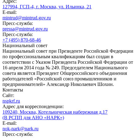
Адрес:
127994, ГСП-4, г. Москва, ул. Ильинка, 21
E-mail:
mintrud@mintrud.gov.ru
Пресс-служба:
pressa@mintrud.gov.ru
Пресс-служба:
+7 (495) 870-68-46
Национальный совет
Национальный совет при Президенте Российской Федерации
по профессиональным квалификациям был создан в
соответствии с Указом Президента Российской Федерации от
16 апреля 2014 года № 249. Председателем Национального
совета является Президент Общероссийского объединения
работодателей «Российский союз промышленников и
предпринимателей» Александр Николаевич Шохин.
Контакты
Сайт:
nspkrf.ru
Адрес для корреспонденции:
109240, Москва, Котельническая набережная д.17
(В РСПП для АНО «НАРК»)
E-mail:
nok-nark@nark.ru
Пресс-служба: