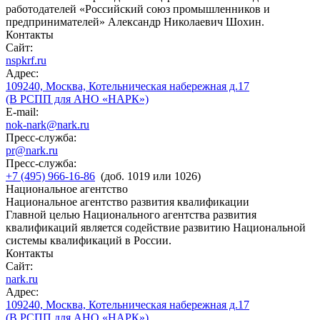
работодателей «Российский союз промышленников и
предпринимателей» Александр Николаевич Шохин.
Контакты
Сайт:
nspkrf.ru
Адрес:
109240, Москва, Котельническая набережная д.17
(В РСПП для АНО «НАРК»)
E-mail:
nok-nark@nark.ru
Пресс-служба:
pr@nark.ru
Пресс-служба:
+7 (495) 966-16-86
(доб. 1019 или 1026)
Национальное агентство
Национальное агентство развития квалификации
Главной целью Национального агентства развития
квалификаций является содействие развитию Национальной
системы квалификаций в России.
Контакты
Сайт:
nark.ru
Адрес:
109240, Москва, Котельническая набережная д.17
(В РСПП для АНО «НАРК»)