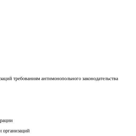
изаций требованиям антимонопольного законодательства
ерации
и организаций