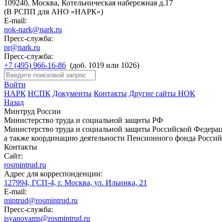
109240, Москва, Котельническая набережная д.17
(В РСПП для АНО «НАРК»)
E-mail:
nok-nark@nark.ru
Пресс-служба:
pr@nark.ru
Пресс-служба:
+7 (495) 966-16-86
(доб. 1019 или 1026)
Войти
НАРК
НСПК
Документы
Контакты
Другие сайты НОК
Назад
Минтруд России
Министерство труда и социальной защиты РФ
Министерство труда и социальной защиты Российской Федераци
а также координацию деятельности Пенсионного фонда Россий
Контакты
Сайт:
rosmintrud.ru
Адрес для корреспонденции:
127994, ГСП-4, г. Москва, ул. Ильинка, 21
E-mail:
mintrud@rosmintrud.ru
Пресс-служба:
isyanovams@rosmintrud.ru