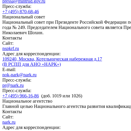
pressa@mintrud.gov.ru
Пресс-служба:
+7 (495) 870-68-46
Национальный совет
Национальный совет при Президенте Российской Федерации по
года № 249. Председателем Национального совета является П
Николаевич Шохин.
Контакты
Сайт:
nspkrf.ru
Адрес для корреспонденции:
109240, Москва, Котельническая набережная д.17
(В РСПП для АНО «НАРК»)
E-mail:
nok-nark@nark.ru
Пресс-служба:
pr@nark.ru
Пресс-служба:
+7 (495) 966-16-86
(доб. 1019 или 1026)
Национальное агентство
Главной целью Национального агентства развития квалификац
Контакты
Сайт:
nark.ru
Адрес для корреспонденции: