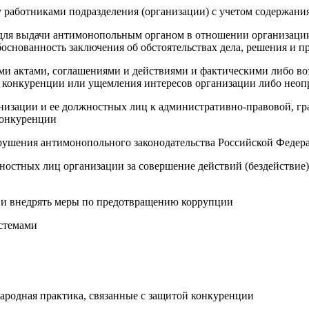
у работниками подразделения (организации) с учетом содержани
в для выдачи антимонопольным органом в отношении организаци
основанность заключения об обстоятельствах дела, решения и п
ыми актами, соглашениями и действиями и фактическими либо 
я конкуренции или ущемления интересов организации либо неоп
анизации и ее должностных лиц к административно-правовой, гр
конкуренции
нарушения антимонопольного законодательства Российской Федер
ностных лиц организации за совершение действий (бездействие
 и внедрять меры по предотвращению коррупции
стемами
родная практика, связанные с защитой конкуренции