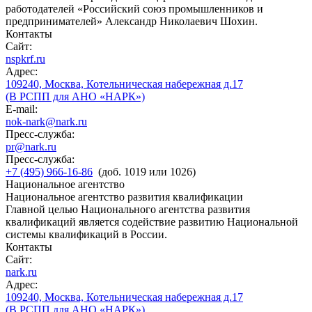
работодателей «Российский союз промышленников и
предпринимателей» Александр Николаевич Шохин.
Контакты
Сайт:
nspkrf.ru
Адрес:
109240, Москва, Котельническая набережная д.17
(В РСПП для АНО «НАРК»)
E-mail:
nok-nark@nark.ru
Пресс-служба:
pr@nark.ru
Пресс-служба:
+7 (495) 966-16-86
(доб. 1019 или 1026)
Национальное агентство
Национальное агентство развития квалификации
Главной целью Национального агентства развития
квалификаций является содействие развитию Национальной
системы квалификаций в России.
Контакты
Сайт:
nark.ru
Адрес:
109240, Москва, Котельническая набережная д.17
(В РСПП для АНО «НАРК»)