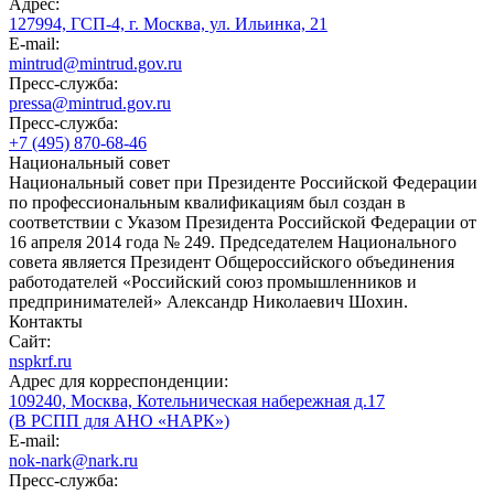
Адрес:
127994, ГСП-4, г. Москва, ул. Ильинка, 21
E-mail:
mintrud@mintrud.gov.ru
Пресс-служба:
pressa@mintrud.gov.ru
Пресс-служба:
+7 (495) 870-68-46
Национальный совет
Национальный совет при Президенте Российской Федерации
по профессиональным квалификациям был создан в
соответствии с Указом Президента Российской Федерации от
16 апреля 2014 года № 249. Председателем Национального
совета является Президент Общероссийского объединения
работодателей «Российский союз промышленников и
предпринимателей» Александр Николаевич Шохин.
Контакты
Сайт:
nspkrf.ru
Адрес для корреспонденции:
109240, Москва, Котельническая набережная д.17
(В РСПП для АНО «НАРК»)
E-mail:
nok-nark@nark.ru
Пресс-служба: