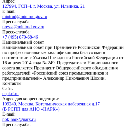
Адрес:
127994, ГСП-4, г. Москва, ул. Ильинка, 21
E-mail:
mintrud@mintrud.gov.ru
Пресс-служба:
pressa@mintrud.gov.ru
Пресс-служба:
+7 (495) 870-68-46
Национальный совет
Национальный совет при Президенте Российской Федерации
по профессиональным квалификациям был создан в
соответствии с Указом Президента Российской Федерации от
16 апреля 2014 года № 249. Председателем Национального
совета является Президент Общероссийского объединения
работодателей «Российский союз промышленников и
предпринимателей» Александр Николаевич Шохин.
Контакты
Сайт:
nspkrf.ru
Адрес для корреспонденции:
109240, Москва, Котельническая набережная д.17
(В РСПП для АНО «НАРК»)
E-mail:
nok-nark@nark.ru
Пресс-служба: