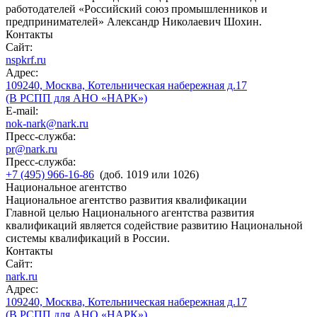
работодателей «Российский союз промышленников и
предпринимателей» Александр Николаевич Шохин.
Контакты
Сайт:
nspkrf.ru
Адрес:
109240, Москва, Котельническая набережная д.17
(В РСПП для АНО «НАРК»)
E-mail:
nok-nark@nark.ru
Пресс-служба:
pr@nark.ru
Пресс-служба:
+7 (495) 966-16-86
(доб. 1019 или 1026)
Национальное агентство
Национальное агентство развития квалификации
Главной целью Национального агентства развития
квалификаций является содействие развитию Национальной
системы квалификаций в России.
Контакты
Сайт:
nark.ru
Адрес:
109240, Москва, Котельническая набережная д.17
(В РСПП для АНО «НАРК»)