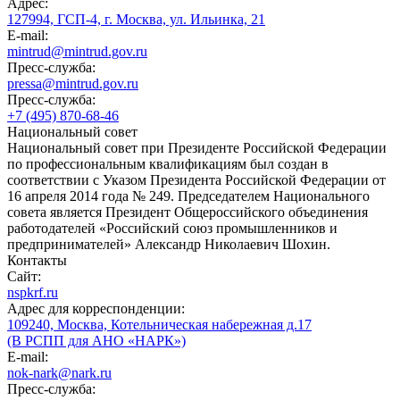
Адрес:
127994, ГСП-4, г. Москва, ул. Ильинка, 21
E-mail:
mintrud@mintrud.gov.ru
Пресс-служба:
pressa@mintrud.gov.ru
Пресс-служба:
+7 (495) 870-68-46
Национальный совет
Национальный совет при Президенте Российской Федерации
по профессиональным квалификациям был создан в
соответствии с Указом Президента Российской Федерации от
16 апреля 2014 года № 249. Председателем Национального
совета является Президент Общероссийского объединения
работодателей «Российский союз промышленников и
предпринимателей» Александр Николаевич Шохин.
Контакты
Сайт:
nspkrf.ru
Адрес для корреспонденции:
109240, Москва, Котельническая набережная д.17
(В РСПП для АНО «НАРК»)
E-mail:
nok-nark@nark.ru
Пресс-служба: