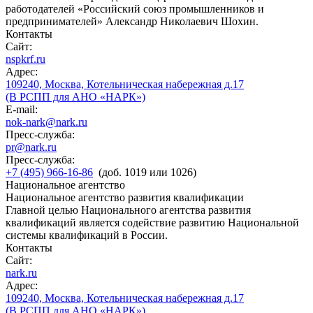
работодателей «Российский союз промышленников и
предпринимателей» Александр Николаевич Шохин.
Контакты
Сайт:
nspkrf.ru
Адрес:
109240, Москва, Котельническая набережная д.17
(В РСПП для АНО «НАРК»)
E-mail:
nok-nark@nark.ru
Пресс-служба:
pr@nark.ru
Пресс-служба:
+7 (495) 966-16-86
(доб. 1019 или 1026)
Национальное агентство
Национальное агентство развития квалификации
Главной целью Национального агентства развития
квалификаций является содействие развитию Национальной
системы квалификаций в России.
Контакты
Сайт:
nark.ru
Адрес:
109240, Москва, Котельническая набережная д.17
(В РСПП для АНО «НАРК»)