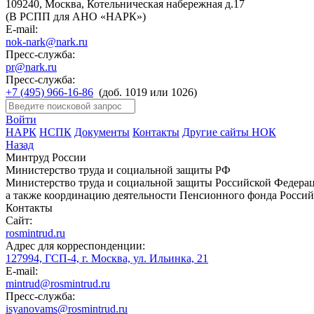
109240, Москва, Котельническая набережная д.17
(В РСПП для АНО «НАРК»)
E-mail:
nok-nark@nark.ru
Пресс-служба:
pr@nark.ru
Пресс-служба:
+7 (495) 966-16-86
(доб. 1019 или 1026)
Войти
НАРК
НСПК
Документы
Контакты
Другие сайты НОК
Назад
Минтруд России
Министерство труда и социальной защиты РФ
Министерство труда и социальной защиты Российской Федераци
а также координацию деятельности Пенсионного фонда Россий
Контакты
Сайт:
rosmintrud.ru
Адрес для корреспонденции:
127994, ГСП-4, г. Москва, ул. Ильинка, 21
E-mail:
mintrud@rosmintrud.ru
Пресс-служба:
isyanovams@rosmintrud.ru