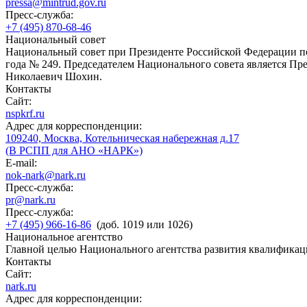
pressa@mintrud.gov.ru
Пресс-служба:
+7 (495) 870-68-46
Национальный совет
Национальный совет при Президенте Российской Федерации по
года № 249. Председателем Национального совета является П
Николаевич Шохин.
Контакты
Сайт:
nspkrf.ru
Адрес для корреспонденции:
109240, Москва, Котельническая набережная д.17
(В РСПП для АНО «НАРК»)
E-mail:
nok-nark@nark.ru
Пресс-служба:
pr@nark.ru
Пресс-служба:
+7 (495) 966-16-86
(доб. 1019 или 1026)
Национальное агентство
Главной целью Национального агентства развития квалификац
Контакты
Сайт:
nark.ru
Адрес для корреспонденции: