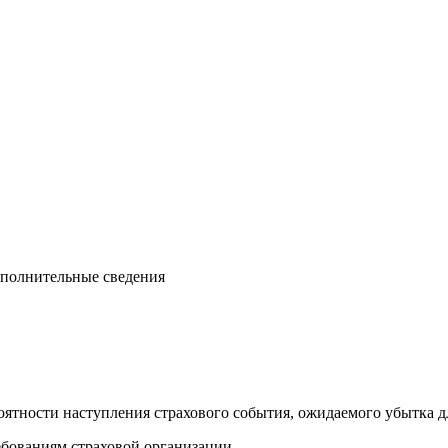
ополнительные сведения
ероятности наступления страхового события, ожидаемого убытка 
ребованиям страховой организации