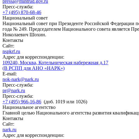
pressa@mintrud.gov.ru
Пресс-служба:
+7 (495) 870-68-46
Национальный совет
Национальный совет при Президенте Российской Федерации по
года № 249. Председателем Национального совета является П
Николаевич Шохин.
Контакты
Сайт:
nspkrf.ru
Адрес для корреспонденции:
109240, Москва, Котельническая набережная д.17
(В РСПП для АНО «НАРК»)
E-mail:
nok-nark@nark.ru
Пресс-служба:
pr@nark.ru
Пресс-служба:
+7 (495) 966-16-86
(доб. 1019 или 1026)
Национальное агентство
Главной целью Национального агентства развития квалификац
Контакты
Сайт:
nark.ru
Адрес для корреспонденции: