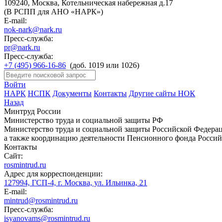
109240, Москва, Котельническая набережная д.17
(В РСПП для АНО «НАРК»)
E-mail:
nok-nark@nark.ru
Пресс-служба:
pr@nark.ru
Пресс-служба:
+7 (495) 966-16-86
(доб. 1019 или 1026)
Войти
НАРК
НСПК
Документы
Контакты
Другие сайты НОК
Назад
Минтруд России
Министерство труда и социальной защиты РФ
Министерство труда и социальной защиты Российской Федераци
а также координацию деятельности Пенсионного фонда Россий
Контакты
Сайт:
rosmintrud.ru
Адрес для корреспонденции:
127994, ГСП-4, г. Москва, ул. Ильинка, 21
E-mail:
mintrud@rosmintrud.ru
Пресс-служба:
isyanovams@rosmintrud.ru