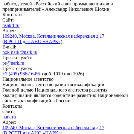
работодателей «Российский союз промышленников и
предпринимателей» Александр Николаевич Шохин.
Контакты
Сайт:
nspkrf.ru
Адрес:
109240, Москва, Котельническая набережная д.17
(В РСПП для АНО «НАРК»)
E-mail:
nok-nark@nark.ru
Пресс-служба:
pr@nark.ru
Пресс-служба:
+7 (495) 966-16-86
(доб. 1019 или 1026)
Национальное агентство
Национальное агентство развития квалификации
Главной целью Национального агентства развития
квалификаций является содействие развитию Национальной
системы квалификаций в России.
Контакты
Сайт:
nark.ru
Адрес:
109240, Москва, Котельническая набережная д.17
(В РСПП для АНО «НАРК»)