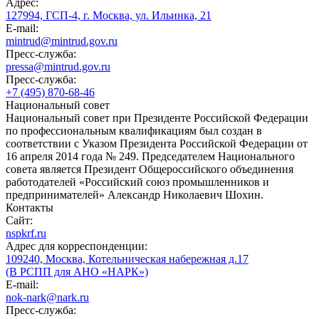
Адрес:
127994, ГСП-4, г. Москва, ул. Ильинка, 21
E-mail:
mintrud@mintrud.gov.ru
Пресс-служба:
pressa@mintrud.gov.ru
Пресс-служба:
+7 (495) 870-68-46
Национальный совет
Национальный совет при Президенте Российской Федерации
по профессиональным квалификациям был создан в
соответствии с Указом Президента Российской Федерации от
16 апреля 2014 года № 249. Председателем Национального
совета является Президент Общероссийского объединения
работодателей «Российский союз промышленников и
предпринимателей» Александр Николаевич Шохин.
Контакты
Сайт:
nspkrf.ru
Адрес для корреспонденции:
109240, Москва, Котельническая набережная д.17
(В РСПП для АНО «НАРК»)
E-mail:
nok-nark@nark.ru
Пресс-служба: